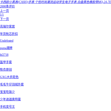
卡西欧小黑表(CASIO)手表 个性时尚潮流运动学生电子手表 白盘黑色橡胶带MQ-24-7E
2000条评价
上一页
1/1
下一页
克瑞尔家居
年货枕芯折扣
Undefeated
puma潮牌
hf2718
盔甲手套
牧衣原创
GXG大衣驼色
毛毛牛仔羽绒外套
宝宝吃饭少
少年迪迦奥特曼
手机变号王