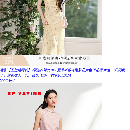
香影【王楚然同款】v领连衣裙女2026夏季新款花路繁花黄色印花裙 黄色 （尺码偏
小，建议拍大一码） M 95-110斤 /裙长101.0CM
500条评价