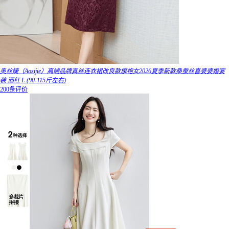
奥丝婕（Aosijie）高端品牌真丝连衣裙改良款旗袍女2026夏季新款桑蚕丝喜婆婆婚宴
装 酒红 L (90-115斤左右)
200条评价