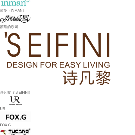
茵曼（INMAN）
苏醒的乐园
诗凡黎（‘S EIFINI）
UR
FOX.G