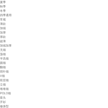
夏季
秋季
冬季
四季通用
常规
薄款
加绒
加厚
厚款
超薄
加绒加厚
无领
荡领
半高领
圆领
翻领
荷叶领
V领
双层领
立领
堆堆领
POLO领
套头
开衫
修身型