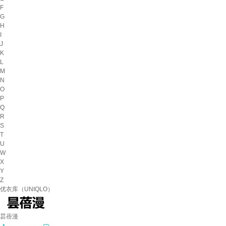
F
G
H
I
J
K
L
M
N
O
P
Q
R
S
T
U
W
X
Y
Z
优衣库（UNIQLO）
昙蓓漫