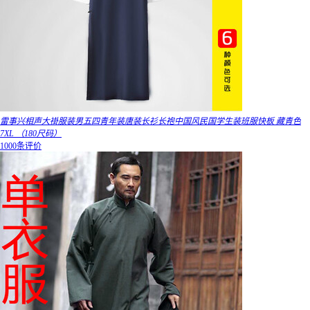
雷事兴相声大褂服装男五四青年装唐装长衫长袍中国风民国学生装班服快板 藏青色
7XL （180尺码）
1000条评价