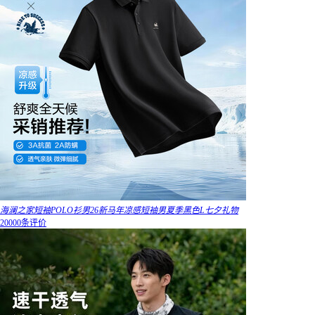
海澜之家短袖POLO衫男26新马年凉感短袖男夏季黑色L七夕礼物
20000条评价