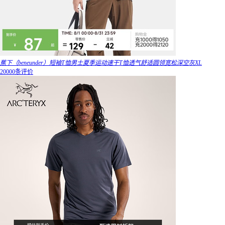
蕉下（beneunder）短袖T恤男士夏季运动速干T恤透气舒适圆领宽松深空灰XL
20000条评价