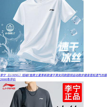
李宁（LI-NING）短袖T恤男士夏季新款速干男女同款圆领运动跑步健身宽松透气衣服
20000条评价