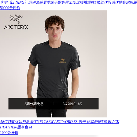
李宁（LI-NING）运动套装夏季速干跑步男士冰丝短袖短裤T恤篮球羽毛球健身训练服
50000条评价
ARC'TERYX始祖鸟 MOTUS CREW ARC'WORD SS 男子 运动短袖T恤 BLACK
HEATHER/黑灰色 M
1000条评价