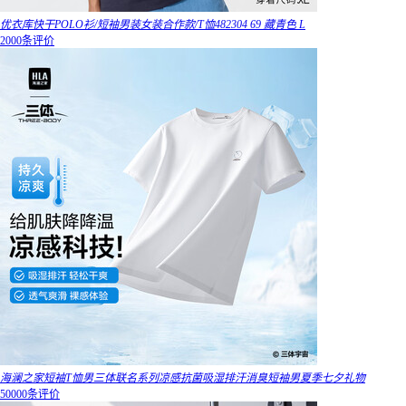
优衣库快干POLO衫/短袖男装女装合作款/T恤482304 69 藏青色 L
2000条评价
海澜之家短袖T恤男三体联名系列凉感抗菌吸湿排汗消臭短袖男夏季七夕礼物
50000条评价