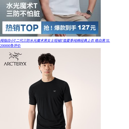
拇指白小T二代三防水光魔术男女士短袖T恤夏季纯棉经典上衣 皓白男 XL
200000条评价