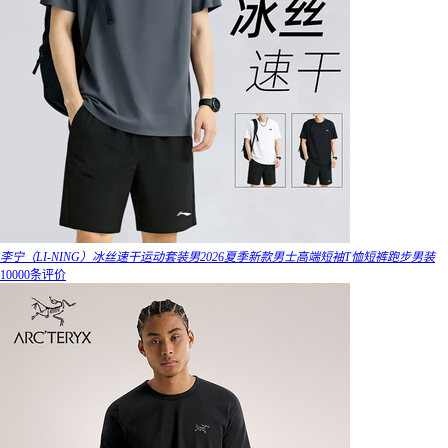
李宁（LI-NING）冰丝速干运动套装男2026夏季新款男士高端短袖T恤短裤跑步男装
10000条评价