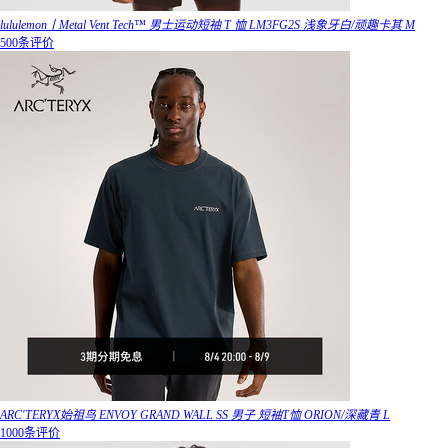
lululemon丨Metal Vent Tech™ 男士运动短袖 T 恤 LM3FG2S 浅象牙白/顽趣卡其 M
500条评价
ARC'TERYX始祖鸟 ENVOY GRAND WALL SS 男子 短袖T恤 ORION/深藏青 L
1000条评价