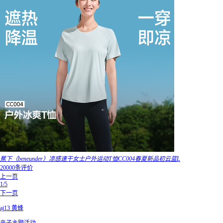
蕉下（beneunder）凉感速干女士户外运动T恤CC004春夏新品初云蓝L
20000条评价
上一页
1/5
下一页
aj13 黄蜂