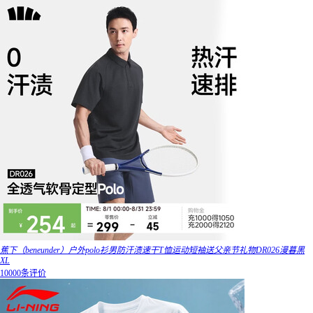
蕉下（beneunder）户外polo衫男防汗渍速干T恤运动短袖送父亲节礼物DR026漫暮黑
XL
10000条评价