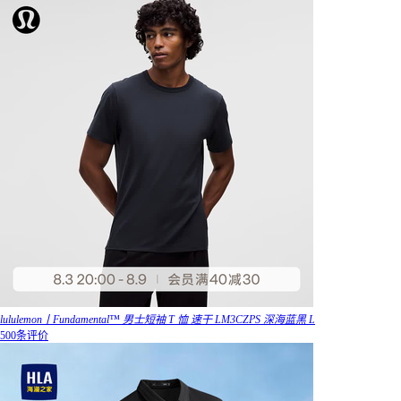
lululemon丨Fundamental™ 男士短袖 T 恤 速干 LM3CZPS 深海蓝黑 L
500条评价