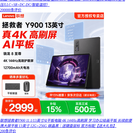
压/LLC+SR+DC-DC/智能温控）
200000条评价
联想拯救者Y900 11.1/13英寸AI平板电脑 4K 144Hz高刷屏 学习办公绘画平板 长续航便
携大屏平板 13英寸 12G+256G 碳晶黑｜送键盘鼠标 官方标配【送大礼包】
200条评价