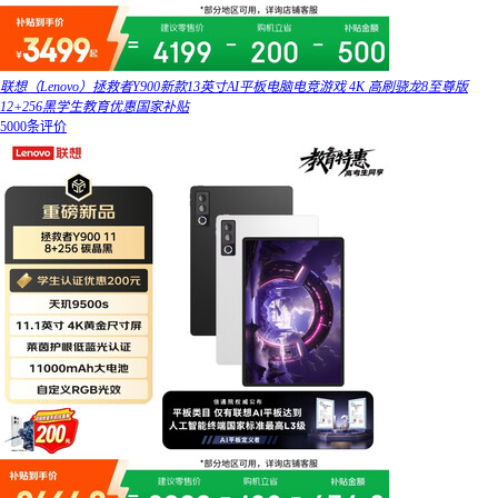
联想（Lenovo）拯救者Y900新款13英寸AI平板电脑电竞游戏 4K 高刷骁龙8至尊版
12+256黑学生教育优惠国家补贴
5000条评价