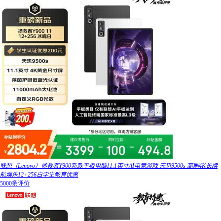
联想（Lenovo）拯救者Y900新款平板电脑11.1英寸AI电竞游戏 天玑9500s 高刷4K长续
航娱乐12+256白学生教育优惠
5000条评价