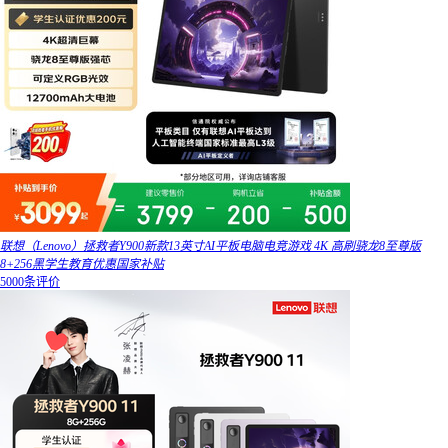
联想（Lenovo）拯救者Y900新款13英寸AI平板电脑电竞游戏 4K 高刷骁龙8至尊版
8+256黑学生教育优惠国家补贴
5000条评价