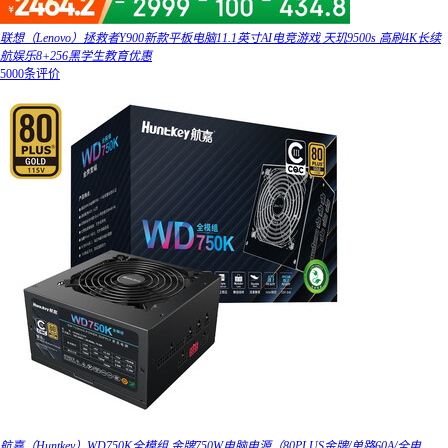
联想（Lenovo）拯救者Y900新款平板电脑11.1英寸AI电竞游戏 天玑9500s 高刷4K长续
航娱乐8+256黑学生教育优惠
5000条评价
航嘉（Huntkey）WD750K全模组 金牌750W电脑电源（80PLUS金牌/单路60A/全电