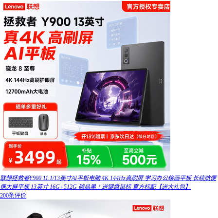
联想拯救者Y900 11.1/13英寸AI平板电脑 4K 144Hz高刷屏 学习办公绘画平板 长续航便
携大屏平板 13英寸 16G+512G 碳晶黑｜送键盘鼠标 官方标配【送大礼包】
200条评价