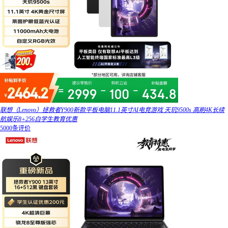
联想（Lenovo）拯救者Y900新款平板电脑11.1英寸AI电竞游戏 天玑9500s 高刷4K长续
航娱乐8+256白学生教育优惠
5000条评价