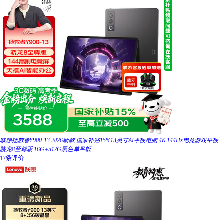
联想拯救者Y900-13 2026新款 国家补贴15%13英寸AI平板电脑 4K 144Hz电竞游戏平板
骁龙8至尊版 16G+512G黑色单平板
17条评价