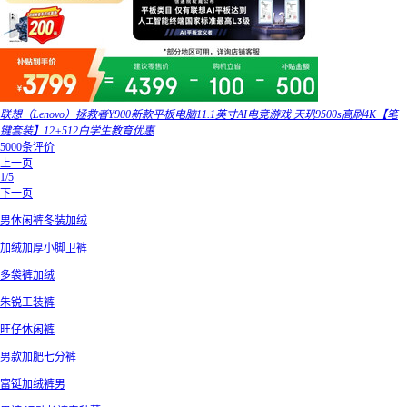
联想（Lenovo）拯救者Y900新款平板电脑11.1英寸AI电竞游戏 天玑9500s高刷4K【笔
键套装】12+512白学生教育优惠
5000条评价
上一页
1/5
下一页
男休闲裤冬装加绒
加绒加厚小脚卫裤
多袋裤加绒
朱锐工装裤
旺仔休闲裤
男款加肥七分裤
富铤加绒裤男