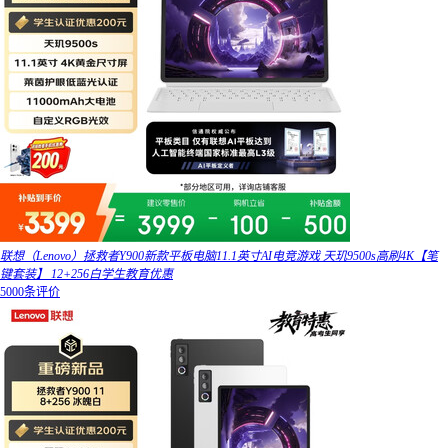
联想（Lenovo）拯救者Y900新款平板电脑11.1英寸AI电竞游戏 天玑9500s高刷4K【笔
键套装】 12+256白学生教育优惠
5000条评价