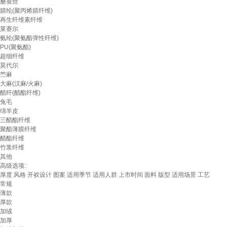
桑蚕丝
腈纶(聚丙烯腈纤维)
再生纤维素纤维
莱赛尔
氨纶(聚氨酯弹性纤维)
PU(聚氨酯)
超细纤维
莫代尔
苎麻
大麻(汉麻/火麻)
醋纤(醋酯纤维)
兔毛
绵羊皮
三醋酯纤维
聚酯薄膜纤维
醋酯纤维
竹浆纤维
其他
高级选项:
厚度
风格
开衩设计
图案
适用季节
适用人群
上市时间
面料
版型
适用场景
工艺
常规
薄款
厚款
加绒
加厚