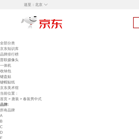
◇
送至：
北京
全部分类
京东知识库
品牌排行榜
普联摄像头
一体机
收纳包
键盘贴
键帽贴纸
京东美术馆
当前位置：
首页
>
唐装
> 春装男中式
品牌:
所有品牌
A
B
C
D
E