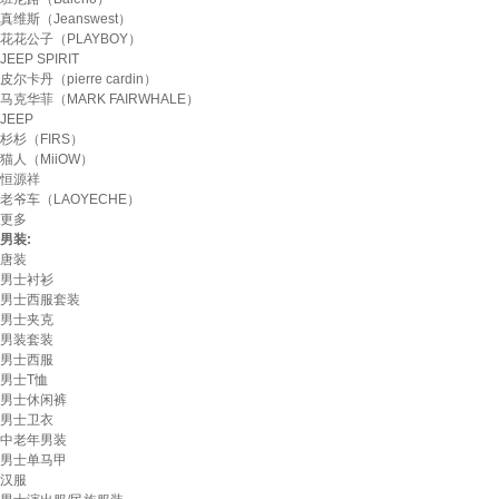
真维斯（Jeanswest）
花花公子（PLAYBOY）
JEEP SPIRIT
皮尔卡丹（pierre cardin）
马克华菲（MARK FAIRWHALE）
JEEP
杉杉（FIRS）
猫人（MiiOW）
恒源祥
老爷车（LAOYECHE）
更多
男装:
唐装
男士衬衫
男士西服套装
男士夹克
男装套装
男士西服
男士T恤
男士休闲裤
男士卫衣
中老年男装
男士单马甲
汉服