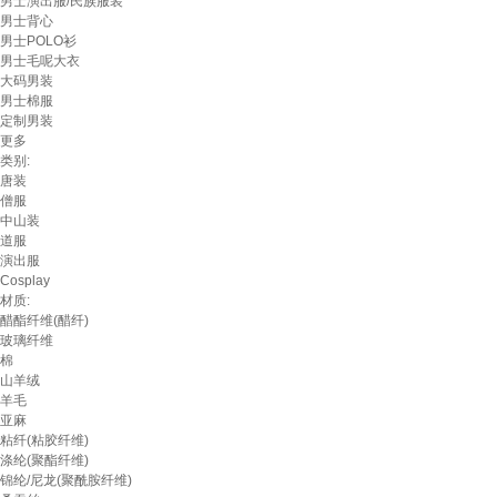
男士演出服/民族服装
男士背心
男士POLO衫
男士毛呢大衣
大码男装
男士棉服
定制男装
更多
类别:
唐装
僧服
中山装
道服
演出服
Cosplay
材质:
醋酯纤维(醋纤)
玻璃纤维
棉
山羊绒
羊毛
亚麻
粘纤(粘胶纤维)
涤纶(聚酯纤维)
锦纶/尼龙(聚酰胺纤维)