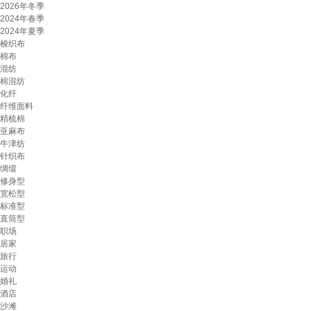
2026年冬季
2024年春季
2024年夏季
梭织布
棉布
混纺
棉混纺
化纤
纤维面料
精梳棉
亚麻布
牛津纺
针织布
绸缎
修身型
宽松型
标准型
直筒型
职场
居家
旅行
运动
婚礼
酒店
沙滩