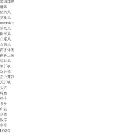
加绒加厚
港风
简约风
英伦风
oversize
嘻哈风
国潮风
日系风
百搭风
商务休闲
商务正装
运动风
侧开衩
双开衩
后中开衩
无开衩
贝壳
纯色
格子
条纹
印花
动物
数字
字母
LOGO