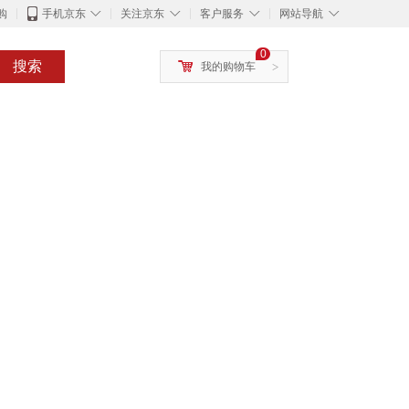
◇
◇
◇
◇
购
手机京东
关注京东
客户服务
网站导航
0
搜索
我的购物车
>