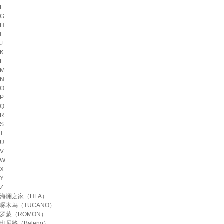
F
G
H
I
J
K
L
M
N
O
P
Q
R
S
T
U
V
W
X
Y
Z
海澜之家（HLA）
啄木鸟（TUCANO）
罗蒙（ROMON）
班尼路（Baleno）