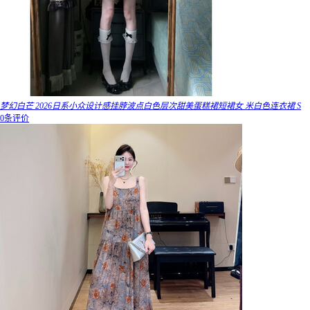
梦幻白芒 2026日系小众设计感挂脖波点白色层次甜美蛋糕裙短裙女 米白色连衣裙 S
0条评价