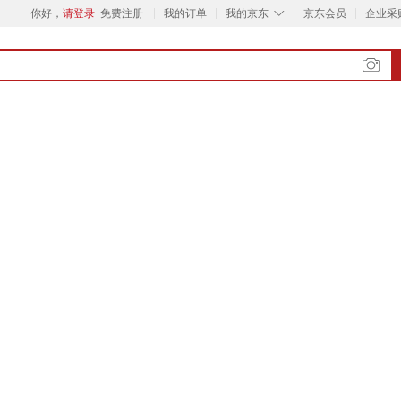
◇
你好，
请登录
免费注册
我的订单
我的京东
京东会员
企业采