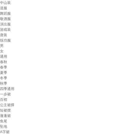
中山装
道服
舞蹈服
敬酒服
演出服
游戏装
唐装
练功服
男
女
通用
春秋
春季
夏季
冬季
秋季
四季通用
一步裙
百褶
公主裙撑
短裙摆
蓬蓬裙
鱼尾
坠地
A字裙