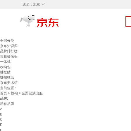
◇
送至：
北京
全部分类
京东知识库
品牌排行榜
普联摄像头
一体机
收纳包
键盘贴
键帽贴纸
京东美术馆
当前位置：
首页
>
旗袍
> 金栗鼠演出服
品牌:
所有品牌
A
B
C
D
E