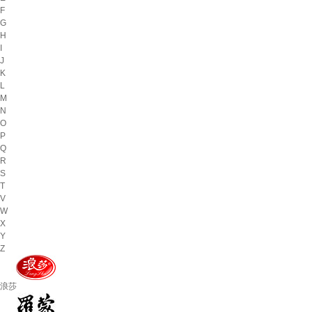
F
G
H
I
J
K
L
M
N
O
P
Q
R
S
T
V
W
X
Y
Z
浪莎