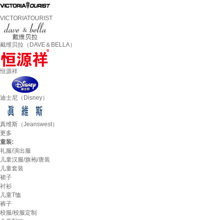
VICTORIATOURIST
戴维贝拉（DAVE＆BELLA）
恒源祥
迪士尼（Disney）
真维斯（Jeanswest）
更多
童装:
礼服/演出服
儿童汉服/旗袍/唐装
儿童套装
裙子
衬衫
儿童T恤
裤子
校服/校服定制