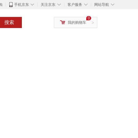
◇
◇
◇
◇
购
手机京东
关注京东
客户服务
网站导航
0
搜索
我的购物车
>