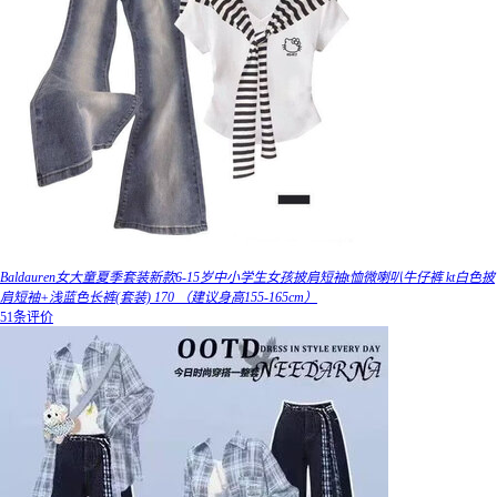
Baldauren女大童夏季套装新款6-15岁中小学生女孩披肩短袖t恤微喇叭牛仔裤 kt白色披
肩短袖+浅蓝色长裤(套装) 170 （建议身高155-165cm）
51条评价