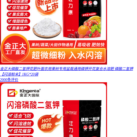
金正大磷酸二氢钾花肥叶面农用果树专用盆栽通用磷钾开花复合水溶肥 磷酸二氢钾
【闪溶粉末】1KG*20袋
2000条评价