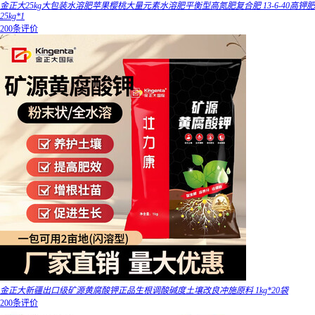
金正大25kg大包装水溶肥苹果樱桃大量元素水溶肥平衡型高氮肥复合肥 13-6-40高钾肥
25kg*1
200条评价
金正大新疆出口级矿源黄腐酸钾正品生根调酸碱度土壤改良冲施原料 1kg*20袋
200条评价