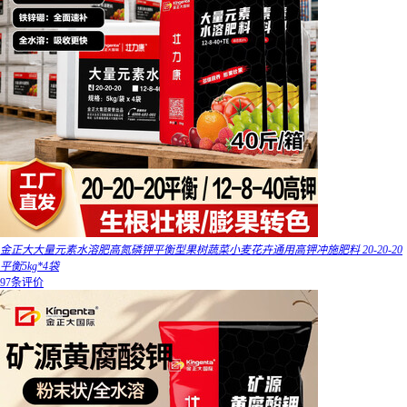
金正大大量元素水溶肥高氮磷钾平衡型果树蔬菜小麦花卉通用高钾冲施肥料 20-20-20
平衡5kg*4袋
97条评价