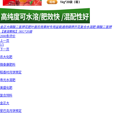
金正大磷酸二氢钾花肥叶面农用果树专用盆栽通用磷钾开花复合水溶肥 磷酸二氢钾
【速溶颗粒】1KG*20袋
2000条评价
上一页
1/5
下一页
农大化肥
微泰康肥料
稻香村月饼预定
寿光水溶肥
美盛化肥
复合饲料
金正大
星巴克月饼预定