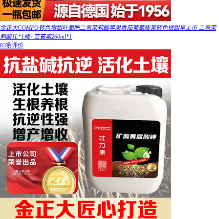
金正大COMPO转色增甜叶面肥二氢茉莉酸苹果番茄葡萄膨果转色增甜早上市 二氢茉
莉酸1L*1瓶+芸苔素260ml*1
83条评价