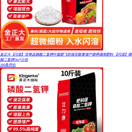
金正大【闪溶】优等品磷酸二氢钾叶面肥飞防保花膨果增产磷钾通用肥料 【闪溶】磷
酸二氢钾1kg*20包
200条评价