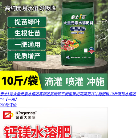
亲土1号大量元素水溶肥高钾肥氮磷钾平衡型果树蔬菜花卉冲施肥料 10斤高钾水溶肥
*4【一箱】
200条评价