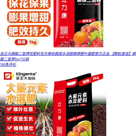
金正大磷酸二氢钾花肥料花卉果树蔬菜水溶肥磷钾肥叶面肥官方正品 【颗粒速溶】磷
酸二氢钾1kg*20袋
500条评价