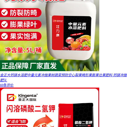
金正大钙镁水溶肥中量元素冲施果树蔬菜预防空心裂果畸形果膨果壮果肥料 钙镁冲施
肥5L
69条评价