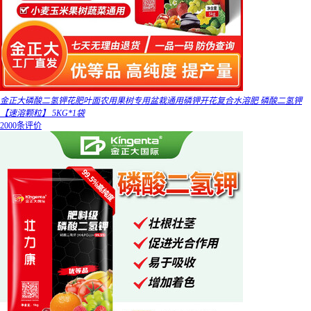
金正大磷酸二氢钾花肥叶面农用果树专用盆栽通用磷钾开花复合水溶肥 磷酸二氢钾
【速溶颗粒】 5KG*1袋
2000条评价