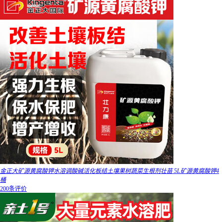
金正大矿源黄腐酸钾水溶调酸碱活化板结土壤果树蔬菜生根剂壮苗 5L矿源黄腐酸钾4
桶
200条评价