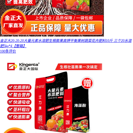
金正大20-20-20大量元素水溶肥生根膨果高钾平衡果树蔬菜花卉肥料10斤 三个20水溶
肥5kg*4【整箱】
100条评价