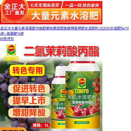
金正大大量元素海藻肥冲施肥果树蔬菜肥氮磷钾高钾肥水溶肥料 202020水溶肥5kg*4
袋+海藻酸*4袋
89条评价