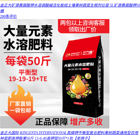
金正大矿源黄腐酸钾水溶调酸碱活化板结土壤果树蔬菜生根剂壮苗 5L矿源黄腐酸钾10
桶
200条评价
金正大国际;KINGENTA INTERNATIONAL氮磷钾平衡型复合肥料果树蔬菜通用型农用
种菜肥高钾膨果50斤 13-6-40高钾型50斤*1包【老牌子】