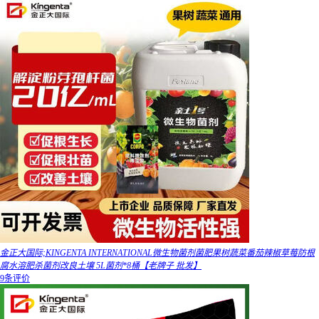
金正大国际;KINGENTA INTERNATIONAL微生物菌剂菌肥果树蔬菜番茄辣椒草莓防根
腐水溶肥杀菌剂改良土壤 5L菌剂*8桶【老牌子 批发】
9条评价