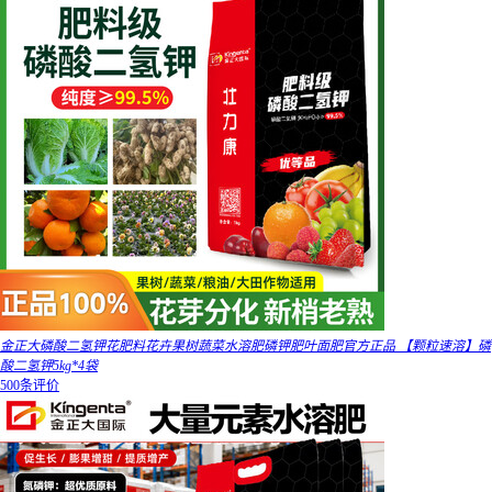
金正大磷酸二氢钾花肥料花卉果树蔬菜水溶肥磷钾肥叶面肥官方正品 【颗粒速溶】磷
酸二氢钾5kg*4袋
500条评价