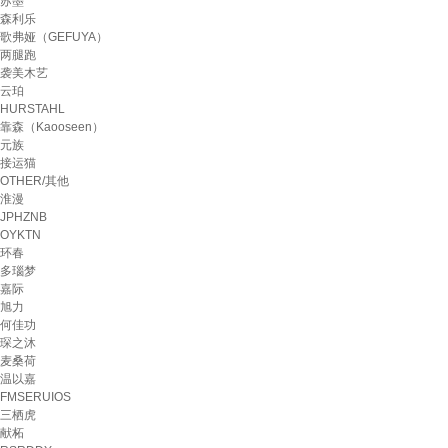
苏墨
森利乐
歌弗娅（GEFUYA）
两腿跑
袭美木艺
云珀
HURSTAHL
靠森（Kaooseen）
元族
接运猫
OTHER/其他
淮漫
JPHZNB
OYKTN
环春
多瑙梦
嘉际
旭力
何佳功
琛之沐
麦桑荷
温以嘉
FMSERUIOS
三栖虎
献柘