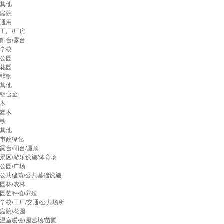
其他
庭院
通用
工厂/厂房
阳台/露台
学校
公园
花园
锌钢
其他
铝合金
木
塑木
铁
其他
市政绿化
露台/阳台/屋顶
景区/游乐设施/体育场
公园/广场
公共建筑/公共基础设施
园林/农林
园艺种植/养殖
学校/工厂/交通/公共场所
庭院/花园
温室暖棚/园艺场/苗圃