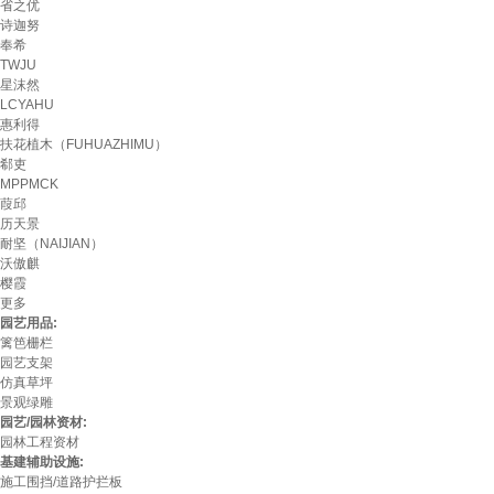
省之优
诗迦努
奉希
TWJU
星沫然
LCYAHU
惠利得
扶花植木（FUHUAZHIMU）
郗吏
MPPMCK
葭邱
历天景
耐坚（NAIJIAN）
沃傲麒
樱霞
更多
园艺用品:
篱笆栅栏
园艺支架
仿真草坪
景观绿雕
园艺/园林资材:
园林工程资材
基建辅助设施:
施工围挡/道路护拦板