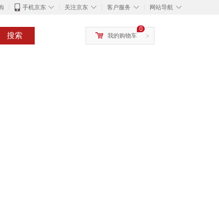
◇
◇
◇
◇
购
手机京东
关注京东
客户服务
网站导航
0
搜索
我的购物车
>