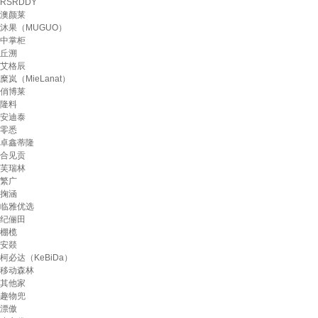
RSRDDY
澳颜莱
沐果（MUGUO）
中掌柜
丘溯
艾格辰
糜岚（MieLanat）
俏博莱
隆料
安迪泰
零悉
卓鑫蒂隆
合见贡
芙瑞林
繁广
掬涵
临雅优选
纪俪田
棚榄
安燚
柯必达（KeBiDa）
移动森林
其他家
趣物兜
漂傲