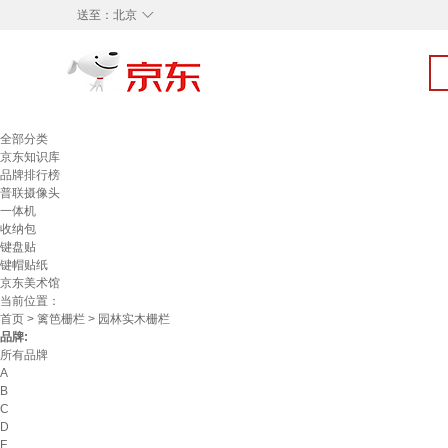
◇
送至：
北京
全部分类
京东知识库
品牌排行榜
普联摄像头
一体机
收纳包
键盘贴
键帽贴纸
京东美术馆
当前位置：
首页
>
篱笆栅栏
> 园林实木栅栏
品牌:
所有品牌
A
B
C
D
F