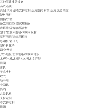
其他基建辅助设施
高级选项:
类别
风格
是否支持定制
适用空间
材质
适用场景
高度
塑料围栏
围挡/护栏
施工围挡/防撞隔离设施
声屏障/隔音墙/隔音板
塑木/防腐木围栏/防腐木板材
草坪围挡/建筑用围挡
彩钢板/彩钢瓦
塑料树篦子
网兜/网笼
户外地板/塑木地板/防腐木地板
木杆/木桩/木板/木方/树木支撑架
田园
古典
美式乡村
欧式
地中海
中国风
简约
北欧风格
支持定制
不支持定制
田园