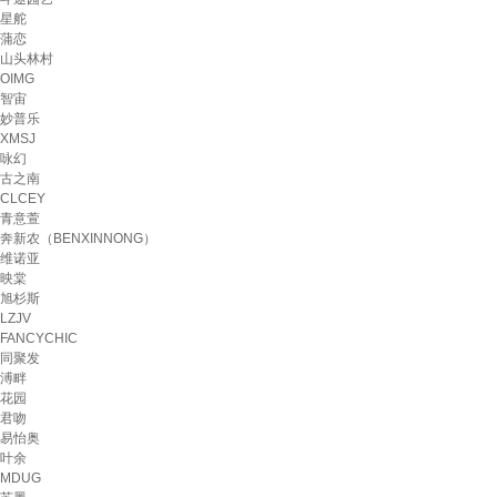
星舵
蒲恋
山头林村
OIMG
智宙
妙普乐
XMSJ
咏幻
古之南
CLCEY
青意萱
奔新农（BENXINNONG）
维诺亚
映棠
旭杉斯
LZJV
FANCYCHIC
同聚发
溥畔
花园
君吻
易怡奥
叶余
MDUG