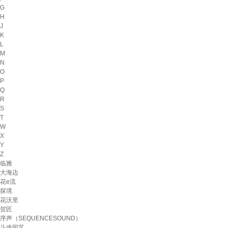
G
H
J
K
L
M
N
O
P
Q
R
S
T
W
X
Y
Z
临雅
大海边
花e流
探境
花沃里
贺匠
序声（SEQUENCESOUND）
斗途园艺