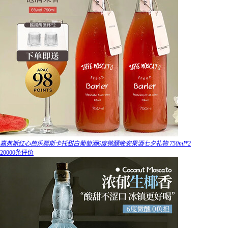
嘉弗斯红心芭乐莫斯卡托甜白葡萄酒6度微醺晚安果酒七夕礼物 750ml*2
20000条评价