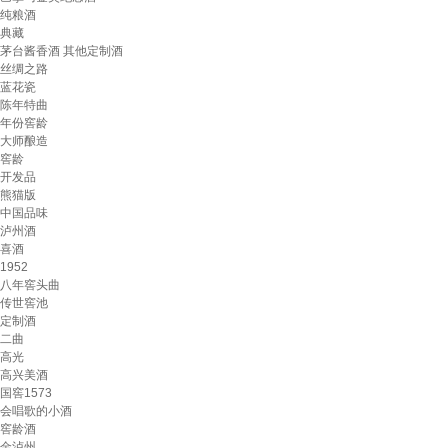
纯粮酒
典藏
茅台酱香酒 其他定制酒
丝绸之路
蓝花瓷
陈年特曲
年份窖龄
大师酿造
窖龄
开发品
熊猫版
中国品味
泸州酒
喜酒
1952
八年窖头曲
传世窖池
定制酒
二曲
高光
高兴美酒
国窖1573
会唱歌的小酒
窖龄酒
金泸州