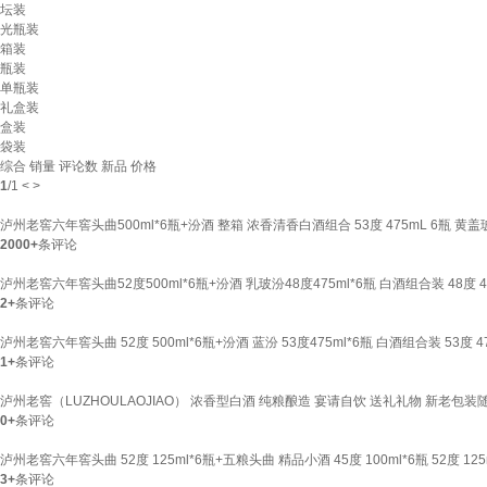
坛装
光瓶装
箱装
瓶装
单瓶装
礼盒装
盒装
袋装
综合
销量
评论数
新品
价格
1
/
1
<
>
泸州老窖六年窖头曲500ml*6瓶+汾酒 整箱 浓香清香白酒组合 53度 475mL 6瓶 黄
2000+
条评论
泸州老窖六年窖头曲52度500ml*6瓶+汾酒 乳玻汾48度475ml*6瓶 白酒组合装 48度 
2+
条评论
泸州老窖六年窖头曲 52度 500ml*6瓶+汾酒 蓝汾 53度475ml*6瓶 白酒组合装 53度
1+
条评论
泸州老窖（LUZHOULAOJIAO） 浓香型白酒 纯粮酿造 宴请自饮 送礼礼物 新老包装随机
0+
条评论
泸州老窖六年窖头曲 52度 125ml*6瓶+五粮头曲 精品小酒 45度 100ml*6瓶 52度 
3+
条评论