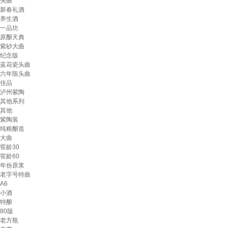
头曲
新春礼酒
养生酒
一品坊
原酿天典
紫砂大曲
纪念版
蓝花瓷头曲
六年陈头曲
佳品
泸州紫陶
其他系列
其他
紫陶装
纯粮酿造
大曲
窖龄30
窖龄60
年份原浆
老字号特曲
A6
小酒
特酿
80版
老方瓶