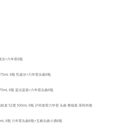
盖玻汾+六年窖6瓶
475mL 6瓶 乳玻汾+六年窖头曲6瓶
 475mL 6瓶 蓝汾蓝瓷+六年窖头曲6瓶
发 52度 500mL 6瓶 泸州老窖六年窖 头曲 整箱装 亲民特惠
125mL 6瓶 六年窖头曲6瓶+五粮头曲小酒6瓶