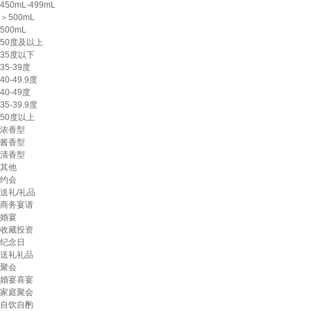
450mL-499mL
＞500mL
500mL
50度及以上
35度以下
35-39度
40-49.9度
40-49度
35-39.9度
50度以上
浓香型
酱香型
清香型
其他
约会
送礼/礼品
商务宴请
婚宴
收藏投资
纪念日
送礼礼品
聚会
婚宴喜宴
家庭聚会
自饮自酌