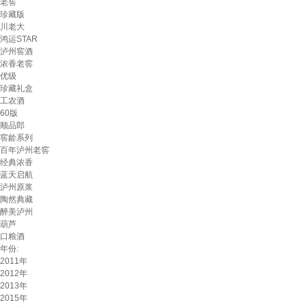
老窖
珍藏版
川老大
鸿运STAR
泸州窖酒
浓香老窖
优级
珍藏礼盒
工农酒
60版
顺品郎
窖龄系列
百年泸州老窖
经典浓香
蓝天启航
泸州原浆
陶然典藏
醉美泸州
葫芦
口粮酒
年份:
2011年
2012年
2013年
2015年