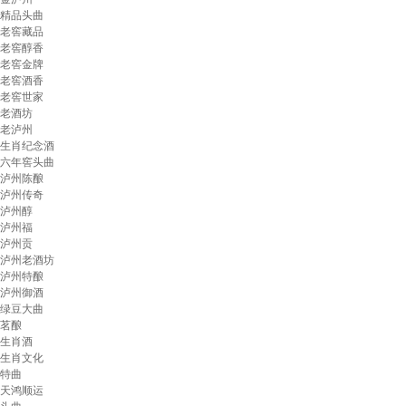
精品头曲
老窖藏品
老窖醇香
老窖金牌
老窖酒香
老窖世家
老酒坊
老泸州
生肖纪念酒
六年窖头曲
泸州陈酿
泸州传奇
泸州醇
泸州福
泸州贡
泸州老酒坊
泸州特酿
泸州御酒
绿豆大曲
茗酿
生肖酒
生肖文化
特曲
天鸿顺运