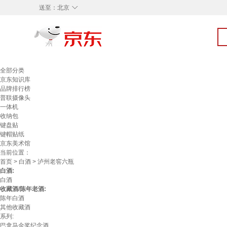
◇
送至：
北京
全部分类
京东知识库
品牌排行榜
普联摄像头
一体机
收纳包
键盘贴
键帽贴纸
京东美术馆
当前位置：
首页
>
白酒
> 泸州老窖六瓶
白酒:
白酒
收藏酒/陈年老酒:
陈年白酒
其他收藏酒
系列:
巴拿马金奖纪念酒