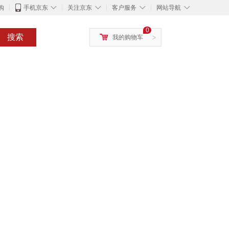
◇
◇
◇
◇
购
手机京东
关注京东
客户服务
网站导航
0
搜索
我的购物车
>