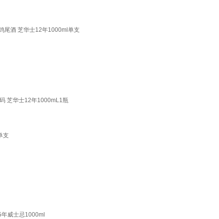
鸡尾酒 芝华士12年1000ml单支
一码 芝华士12年1000mL1瓶
单支
15年威士忌1000ml