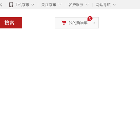
◇
◇
◇
◇
购
手机京东
关注京东
客户服务
网站导航
0
搜索
我的购物车
>