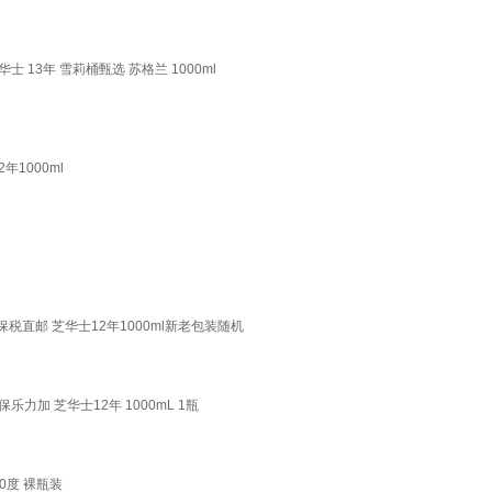
士 13年 雪莉桶甄选 苏格兰 1000ml
年1000ml
保税直邮 芝华士12年1000ml新老包装随机
力加 芝华士12年 1000mL 1瓶
40度 裸瓶装