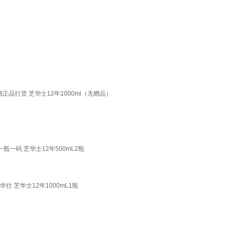
酒正品行货 芝华士12年1000ml（无赠品）
l一瓶一码 芝华士12年500mL2瓶
华仕 芝华士12年1000mL1瓶