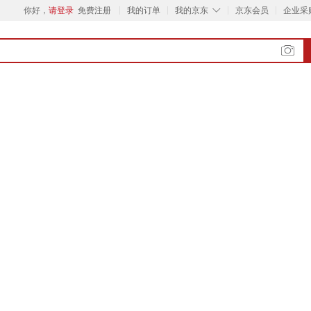
◇
你好，
请登录
免费注册
我的订单
我的京东
京东会员
企业采