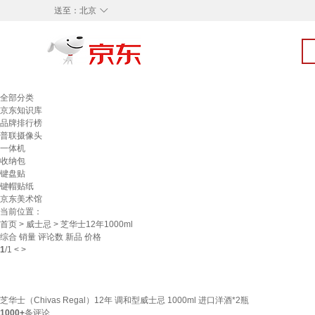
◇
送至：
北京
全部分类
京东知识库
品牌排行榜
普联摄像头
一体机
收纳包
键盘贴
键帽贴纸
京东美术馆
当前位置：
首页
>
威士忌
> 芝华士12年1000ml
综合
销量
评论数
新品
价格
1
/
1
<
>
芝华士（Chivas Regal）12年 调和型威士忌 1000ml 进口洋酒*2瓶
1000+
条评论