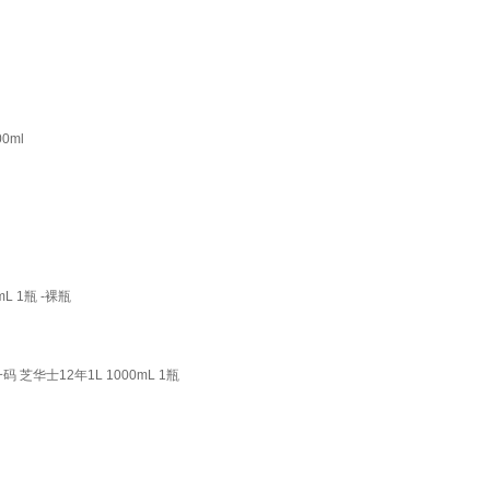
0ml
L 1瓶 -裸瓶
 芝华士12年1L 1000mL 1瓶