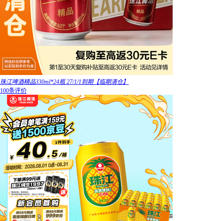
珠江啤酒精品330ml*24瓶 27/1/1到期【临期清仓】
100条评价