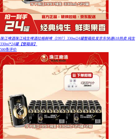
珠江啤酒珠江纯生啤酒拉格鲜啤（1997）330ml24罐整箱批发京东快递618热卖 纯生
330ml*24罐【整箱装】
500条评价