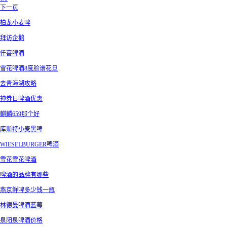
下一页
柏龙小麦啤
拜访企鹅
仟喜啤酒
雪花啤酒8度脸谱花旦
去青海湖攻略
神券日啤酒优惠
麒麟659那个好
库斯特小麦黑啤
WIESELBURGER啤酒
雪花雪花啤酒
啤酒的品牌有哪些
燕京鲜啤多少钱一瓶
林德曼啤酒蓝莓
泉阳泉啤酒价格