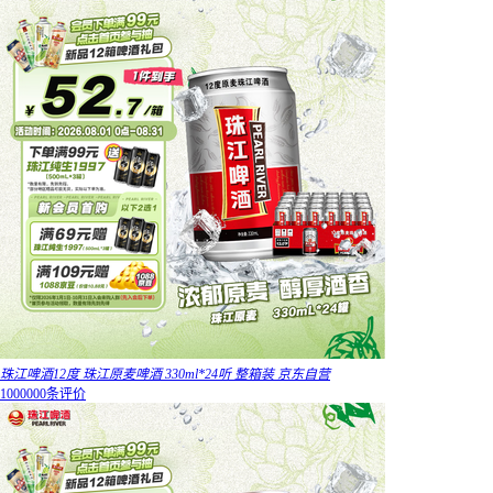
珠江啤酒12度 珠江原麦啤酒 330ml*24听 整箱装 京东自营
1000000条评价