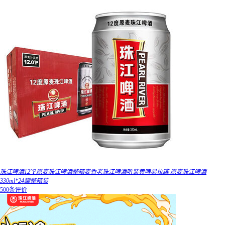
珠江啤酒12°P原麦珠江啤酒整箱麦香老珠江啤酒听装黄啤易拉罐 原麦珠江啤酒
330ml*24罐整箱装
500条评价