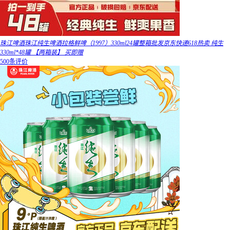
珠江啤酒珠江纯生啤酒拉格鲜啤（1997）330ml24罐整箱批发京东快递618热卖 纯生
330ml*48罐 【两箱装】 买即赠
500条评价