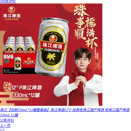
100条评价
珠江【包邮330mL*12罐整箱装】珠江啤酒12°P 经典老珠江国产啤酒 老珠江国产啤酒
330mL 12罐
52条评价
上一页
1/5