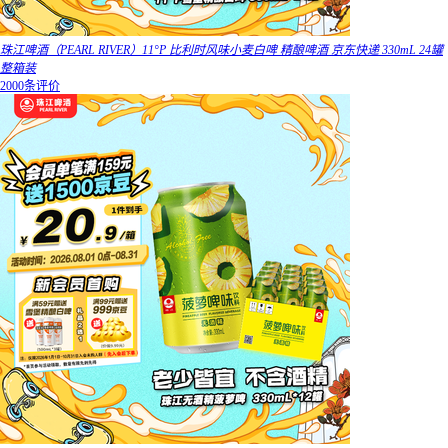
珠江啤酒（PEARL RIVER）11°P 比利时风味小麦白啤 精酿啤酒 京东快递 330mL 24罐
整箱装
2000条评价