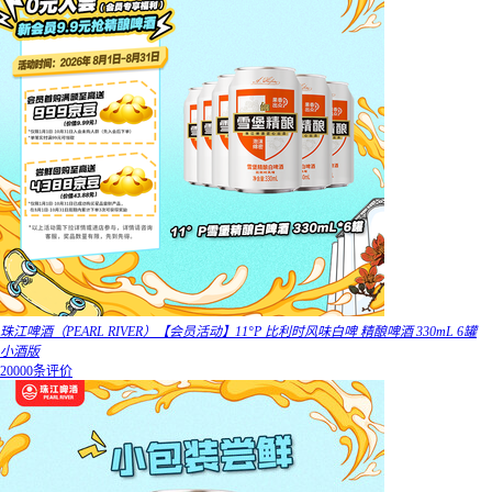
珠江啤酒（PEARL RIVER）【会员活动】11°P 比利时风味白啤 精酿啤酒 330mL 6罐
小酒版
20000条评价