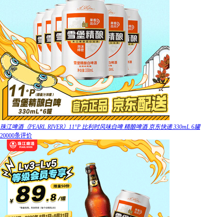
珠江啤酒（PEARL RIVER）11°P 比利时风味白啤 精酿啤酒 京东快递 330mL 6罐
20000条评价