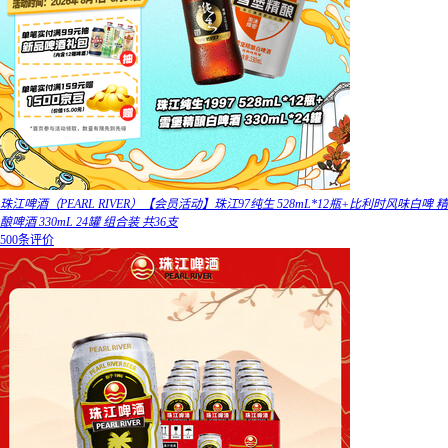
珠江啤酒（PEARL RIVER）【会员活动】珠江97纯生 528mL*12瓶+比利时风味白啤 精
酿啤酒 330mL 24罐 组合装 共36支
500条评价