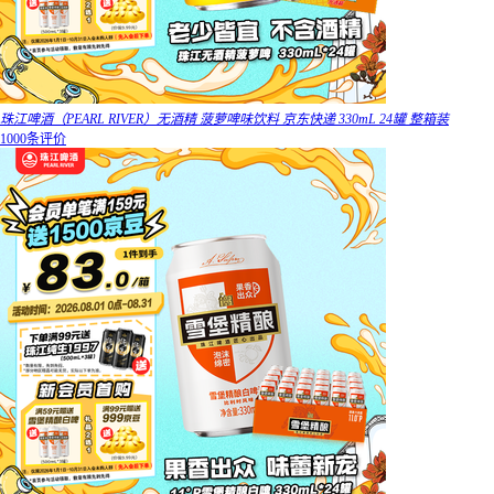
珠江啤酒（PEARL RIVER）无酒精 菠萝啤味饮料 京东快递 330mL 24罐 整箱装
1000条评价