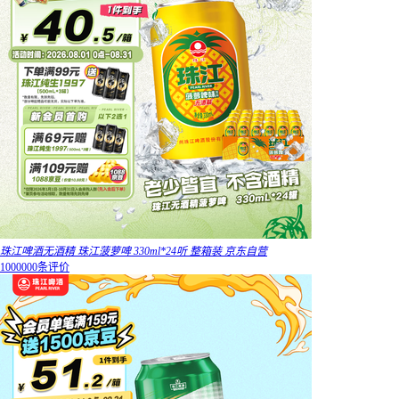
珠江啤酒无酒精 珠江菠萝啤 330ml*24听 整箱装 京东自营
1000000条评价