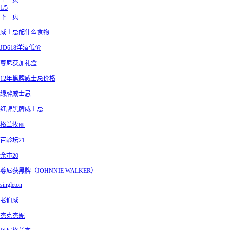
上一页
1/5
下一页
威士忌配什么食物
JD618洋酒低价
尊尼获加礼盒
12年黑牌威士忌价格
绿牌威士忌
红牌黑牌威士忌
格兰牧丽
百龄坛21
余市20
尊尼获黑牌（JOHNNIE WALKER）
singleton
老伯威
杰克杰妮