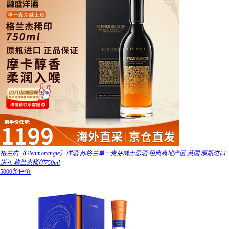
格兰杰（Glenmorangie）洋酒 苏格兰单一麦芽威士忌酒 经典高地产区 英国 原瓶进口
送礼 格兰杰稀印750ml
5000条评价