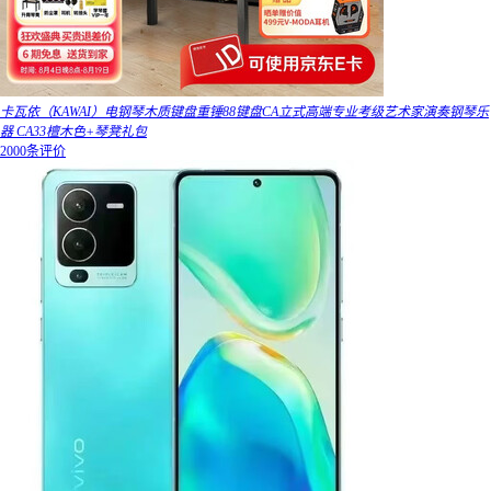
卡瓦依（KAWAI）电钢琴木质键盘重锤88键盘CA立式高端专业考级艺术家演奏钢琴乐
器 CA33檀木色+琴凳礼包
2000条评价