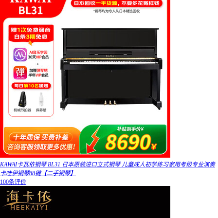
KAWAI卡瓦依钢琴 BL31 日本原装进口立式钢琴 儿童成人初学练习家用考级专业演奏
卡哇伊钢琴88键【二手钢琴】
100条评价