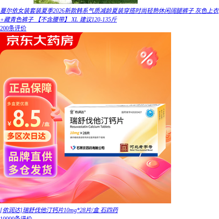
蔓尔依女装套装夏季2026新款韩系气质减龄夏装穿搭时尚轻熟休闲阔腿裤子 灰色上衣
+藏青色裤子 【不含腰带】 XL 建议120-135斤
200条评价
[依润达]瑞舒伐他汀钙片10mg*28片/盒 石四药