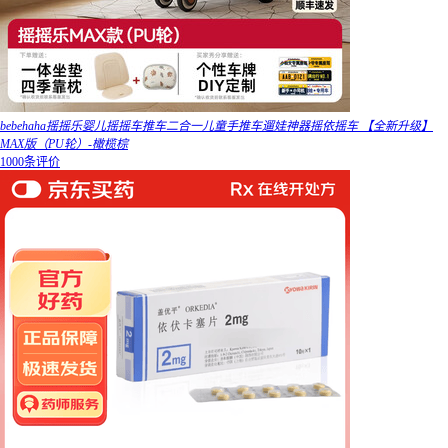
bebehaha摇摇乐婴儿摇摇车推车二合一儿童手推车遛娃神器摇依摇车 【全新升级】
MAX版（PU轮）-橄榄棕
1000条评价