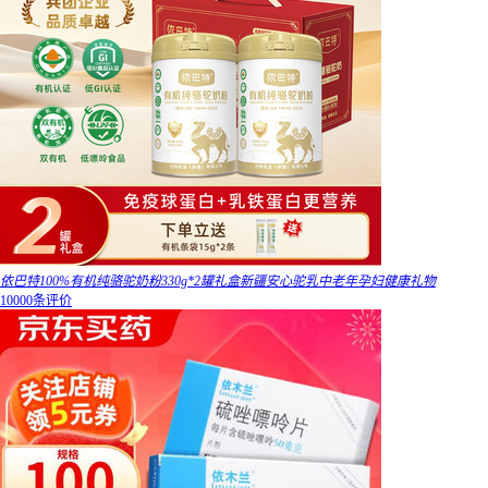
依巴特100%有机纯骆驼奶粉330g*2罐礼盒新疆安心驼乳中老年孕妇健康礼物
10000条评价