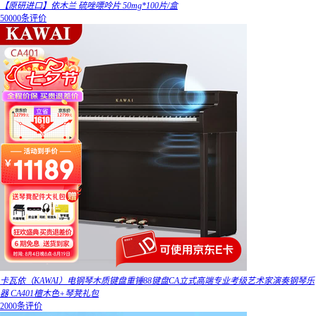
【原研进口】依木兰 硫唑嘌呤片 50mg*100片/盒
50000条评价
卡瓦依（KAWAI）电钢琴木质键盘重锤88键盘CA立式高端专业考级艺术家演奏钢琴乐
器 CA401檀木色+琴凳礼包
2000条评价