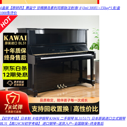
4盒装【原研药】赛益宁 甘精胰岛素利司那肽注射液(Ⅱ)3ml:300IU+150μg*1支/盒
1000条评价
【初学考级】日本制 卡哇伊钢琴 KAWAI 二手钢琴 BL31/51/71 日本原装进口立式钢琴
BL31【高124CM初学考级】 进口钢琴+送货入户+全国联保+终身售后