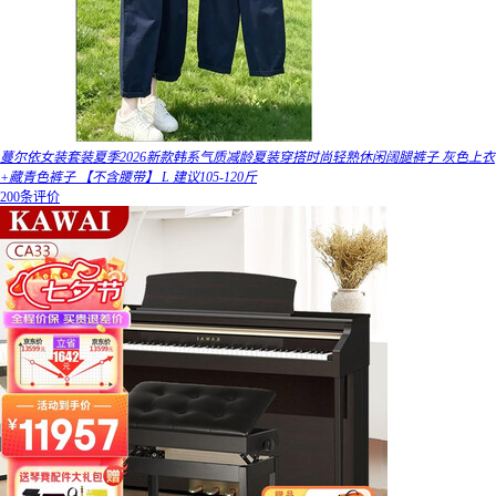
蔓尔依女装套装夏季2026新款韩系气质减龄夏装穿搭时尚轻熟休闲阔腿裤子 灰色上衣
+藏青色裤子 【不含腰带】 L 建议105-120斤
200条评价