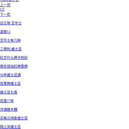
10000条评价
上一页
1/5
下一页
白兰地 芝华士
波摩12
芝华士有几种
三得利 威士忌
红方什么牌子的好
尊尼获加红牌黑牌
50年威士忌酒
双黑牌威士忌
威士忌七喜
百富17年
洋酒橡木桶
苏格兰纯麦威士忌
网上买威士忌