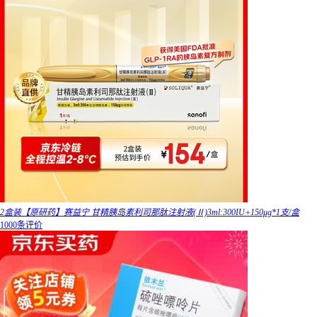
2盒装【原研药】赛益宁 甘精胰岛素利司那肽注射液(Ⅱ)3ml:300IU+150μg*1支/盒
1000条评价