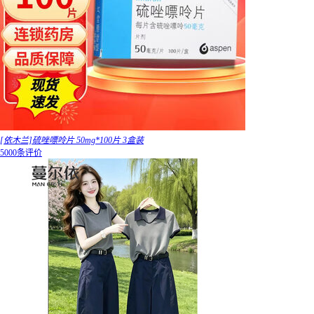
[依木兰]硫唑嘌呤片 50mg*100片 3盒装
5000条评价