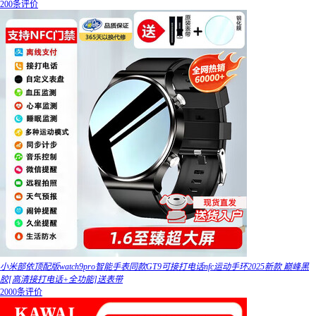
200条评价
小米部依顶配版watch9pro智能手表同款GT9可接打电话nfc运动手环2025新款 巅峰黑
胶[高清接打电话+全功能]送表带
2000条评价