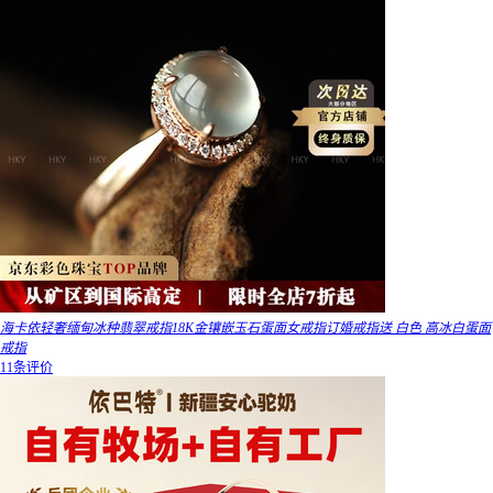
海卡依轻奢缅甸冰种翡翠戒指18K金镶嵌玉石蛋面女戒指订婚戒指送 白色 高冰白蛋面
戒指
11条评价