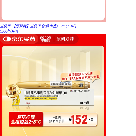
盖优平 【原研药】盖优平 依伏卡塞片 2mg*10片
1000条评价