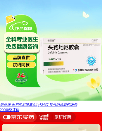
依贝迪 头孢地尼胶囊 0.1g*24粒 挂号问诊取药服务
20000条评价