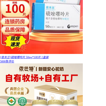
[依木兰]硫唑嘌呤片 50mg*100片 1盒装
5000条评价