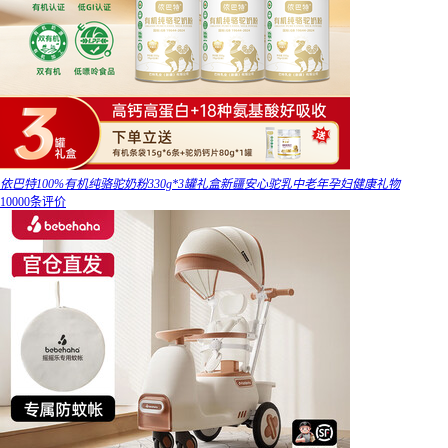
依巴特100%有机纯骆驼奶粉330g*3罐礼盒新疆安心驼乳中老年孕妇健康礼物
10000条评价