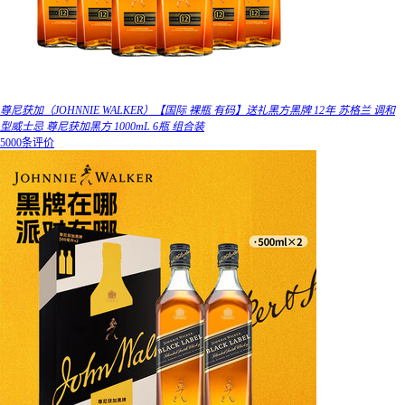
尊尼获加（JOHNNIE WALKER）【国际 裸瓶 有码】送礼黑方黑牌 12年 苏格兰 调和
型威士忌 尊尼获加黑方 1000mL 6瓶 组合装
5000条评价