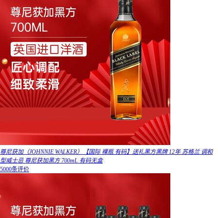
尊尼获加（JOHNNIE WALKER）【国际 裸瓶 有码】送礼黑方黑牌 12年 苏格兰 调和
型威士忌 尊尼获加黑方 700mL 有码无盒
5000条评价