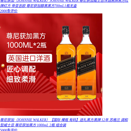
尊尼获加（JOHNNIE WALKER）JOHNNIE WALKER 尊尼获加威士忌洋酒黑牌黑方红
牌红方 帝亚吉欧 尊尼获加醇黑黑方700mL1瓶无盒
2000条评价
尊尼获加（JOHNNIE WALKER）【国际 裸瓶 有码】送礼黑方黑牌 12年 苏格兰 调和
型威士忌 尊尼获加黑方 1000mL 2瓶 组合装
5000条评价