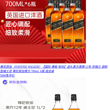
尊尼获加（JOHNNIE WALKER）【国际 裸瓶 有码】送礼黑方黑牌 12年 苏格兰 调和
型威士忌 尊尼获加黑方 700mL 6瓶 组合装
5000条评价