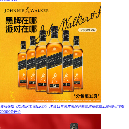
尊尼获加（JOHNNIE WALKER）洋酒 12年黑方黑牌苏格兰调和型威士忌700ml*6瓶
200000条评价