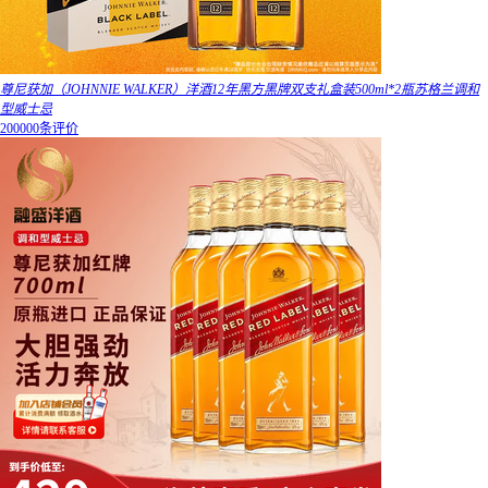
尊尼获加（JOHNNIE WALKER）洋酒12年黑方黑牌双支礼盒装500ml*2瓶苏格兰调和
型威士忌
200000条评价