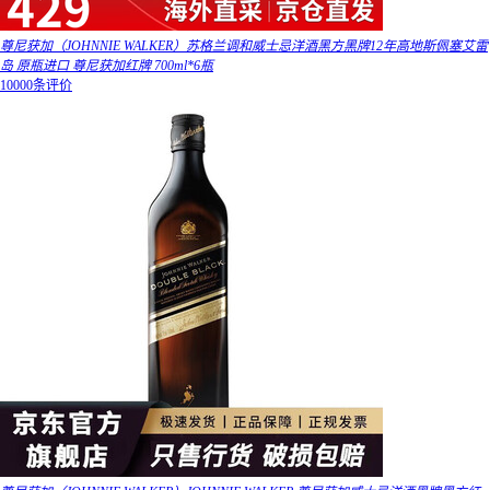
尊尼获加（JOHNNIE WALKER）苏格兰调和威士忌洋酒黑方黑牌12年高地斯佩塞艾雷
岛 原瓶进口 尊尼获加红牌 700ml*6瓶
10000条评价