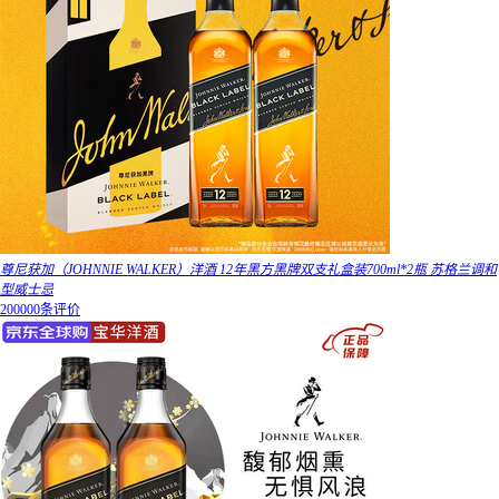
尊尼获加（JOHNNIE WALKER）洋酒 12年黑方黑牌双支礼盒装700ml*2瓶 苏格兰调和
型威士忌
200000条评价