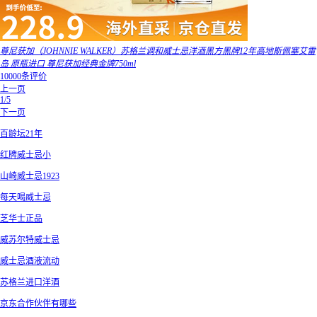
尊尼获加（JOHNNIE WALKER）苏格兰调和威士忌洋酒黑方黑牌12年高地斯佩塞艾雷
岛 原瓶进口 尊尼获加经典金牌750ml
10000条评价
上一页
1/5
下一页
百龄坛21年
红牌威士忌小
山崎威士忌1923
每天喝威士忌
芝华士正品
威苏尔特威士忌
威士忌酒液流动
苏格兰进口洋酒
京东合作伙伴有哪些