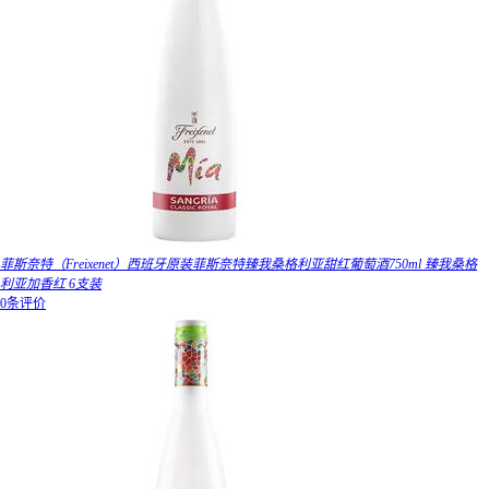
菲斯奈特（Freixenet）西班牙原装菲斯奈特臻我桑格利亚甜红葡萄酒750ml 臻我桑格
利亚加香红 6支装
0条评价