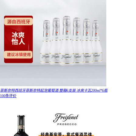
菲斯奈特西班牙菲斯奈特起泡葡萄酒 整箱6支装 冰爽卡瓦200ml*6瓶
100条评价