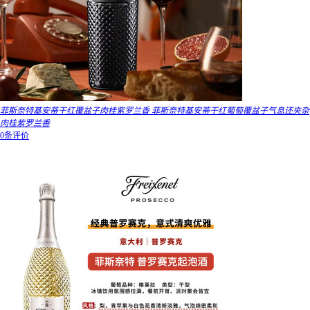
菲斯奈特基安蒂干红覆盆子肉桂紫罗兰香 菲斯奈特基安蒂干红葡萄覆盆子气息还夹杂
肉桂紫罗兰香
0条评价