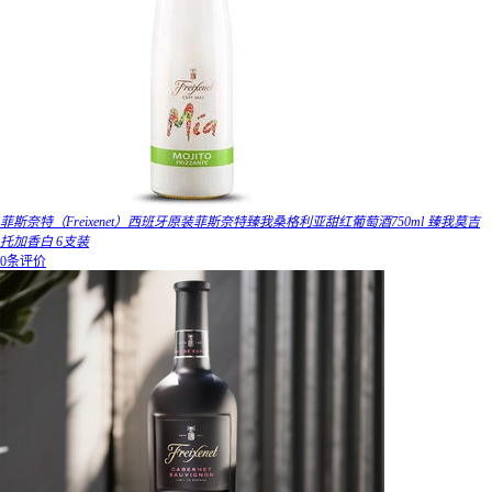
菲斯奈特（Freixenet）西班牙原装菲斯奈特臻我桑格利亚甜红葡萄酒750ml 臻我莫吉
托加香白 6支装
0条评价