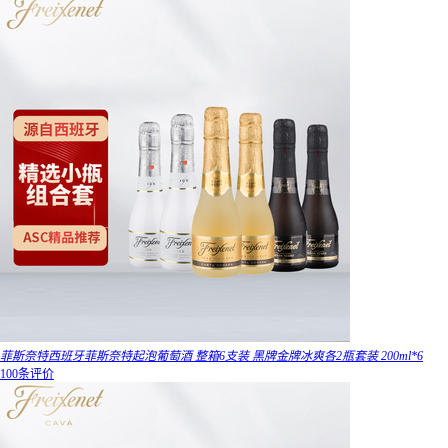
菲斯奈特西班牙菲斯奈特起泡葡萄酒 整箱6支装 黑牌金牌冰爽各2瓶套装 200ml*6
100条评价