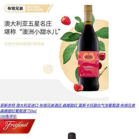
菲斯奈特 澳大利亚进口 布琅兄弟酒庄 森娜甜红 莫斯卡托甜白气泡葡萄酒 布琅兄弟
森娜甜红葡萄酒 750ml
100条评价