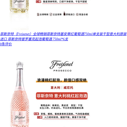
菲斯奈特（Freixenet）全球畅销菲斯奈特基安蒂红葡萄酒750ml单支装干型意大利原装
进口 菲斯奈特普罗塞克起泡葡萄酒 750ml*6支
0条评价