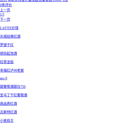
进口 菲斯奈特普罗塞克起泡葡萄酒 200ml*6支
0条评价
上一页
1/5
下一页
LAFITE价钱
长城经典红酒
罗德干红
缤纷起泡酒
拉菲龙船
幸福红泸州老窖
aoc 6
甜葡萄酒甜白750
圣马丁干红葡萄酒
高品质红酒
古斯特红酒
小侯伯王