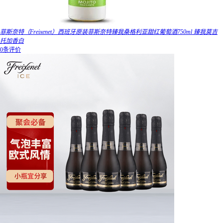
菲斯奈特（Freixenet）西班牙原装菲斯奈特臻我桑格利亚甜红葡萄酒750ml 臻我莫吉
托加香白
0条评价