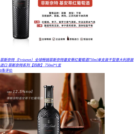
菲斯奈特（Freixenet）全球畅销菲斯奈特基安蒂红葡萄酒750ml单支装干型意大利原装
进口 菲斯奈特系列【四款】 750ml*1支
0条评价