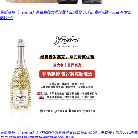
菲斯奈特（Freixenet）茅台金标大师珍藏干红6瓶宴请送礼 金标 6瓶*750ml 有木盒
0条评价
菲斯奈特（Freixenet）全球畅销菲斯奈特基安蒂红葡萄酒750ml单支装干型意大利原装