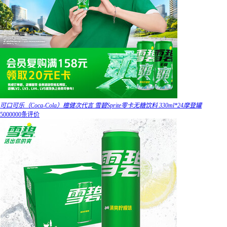
可口可乐（Coca-Cola）檀健次代言 雪碧Sprite零卡无糖饮料 330ml*24摩登罐
5000000条评价