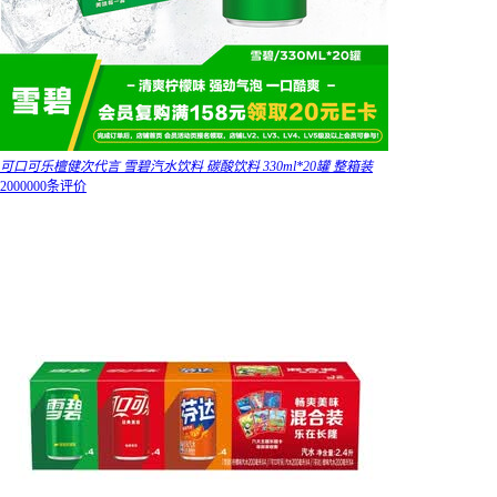
可口可乐檀健次代言 雪碧汽水饮料 碳酸饮料 330ml*20罐 整箱装
2000000条评价