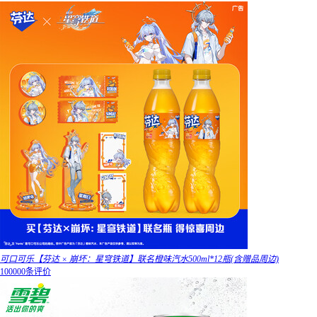
可口可乐【芬达 × 崩坏：星穹铁道】联名橙味汽水500ml*12瓶(含赠品周边)
100000条评价