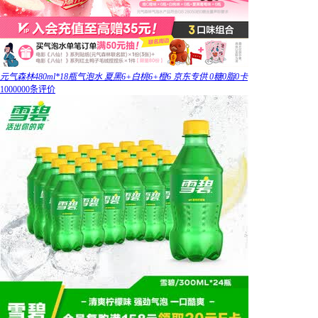
元气森林480ml*18瓶气泡水 夏黑6+白桃6+橙6 京东专供 0糖0脂0卡
1000000条评价