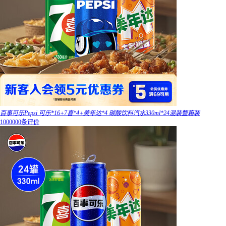
百事可乐Pepsi 可乐*16+7喜*4+美年达*4 碳酸饮料汽水330ml*24混装整箱装
1000000条评价