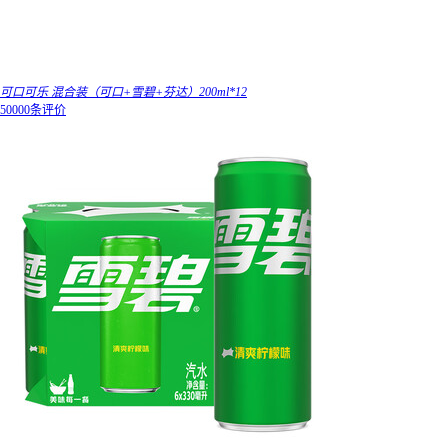
可口可乐 混合装（可口+雪碧+芬达）200ml*12
50000条评价