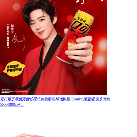
可口可乐零度无糖柠檬汽水碳酸饮料0糖0脂 330ml*6摩登罐 京东专供
5000000条评价