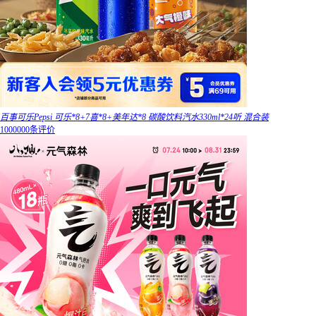
百事可乐Pepsi 可乐*8+7喜*8+美年达*8 碳酸饮料汽水330ml*24听 混合装
1000000条评价