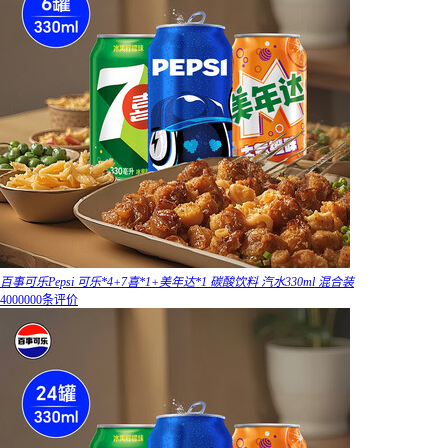
百事可乐Pepsi 可乐*4+7喜*1+美年达*1 碳酸饮料 汽水330ml 混合装
4000000条评价