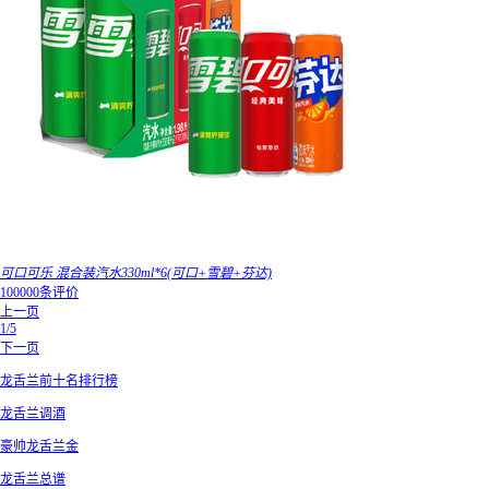
可口可乐 混合装汽水330ml*6(可口+雪碧+芬达)
100000条评价
上一页
1/5
下一页
龙舌兰前十名排行榜
龙舌兰调酒
豪帅龙舌兰金
龙舌兰总谱