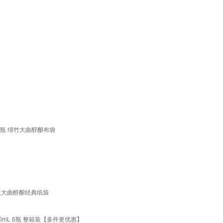
 12瓶 绵竹大曲醇酿布袋
2瓶大曲醇酿经典纸袋
00mL 6瓶 整箱装【多件更优惠】