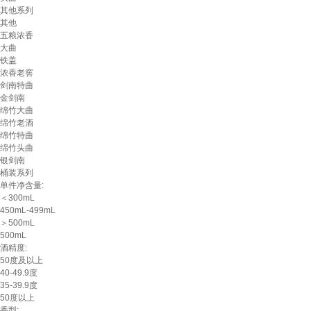
其他系列
其他
五粮浓香
大曲
铁盖
浓香老窖
剑南特曲
金剑南
绵竹大曲
绵竹老酒
绵竹特曲
绵竹头曲
银剑南
桶装系列
单件净含量:
＜300mL
450mL-499mL
＞500mL
500mL
酒精度:
50度及以上
40-49.9度
35-39.9度
50度以上
香型: