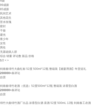
A级
99成新
85成新
民间艺术
其他花生
苦水玫瑰
密封
干燥
避光
青少年
女性
男性
无基础病人群
综合
销量
评论数
新品
价格
1
/
2
<
>
剑南春绵竹大曲红标 52度 500ml*12瓶 整箱装【婚宴用酒】年货送礼
200000+
条评论
自营
剑南春绵竹老酒（优选）52度500ml*12瓶 整箱装 浓香型白酒
200000+
条评论
自营
绵竹大曲绵竹酒厂出品 浓香型白酒 喜酒 52度 500mL 12瓶 剑南春工农酒