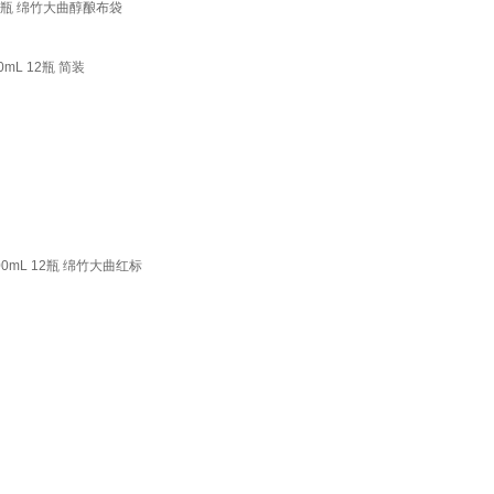
 12瓶 绵竹大曲醇酿布袋
mL 12瓶 简装
00mL 12瓶 绵竹大曲红标