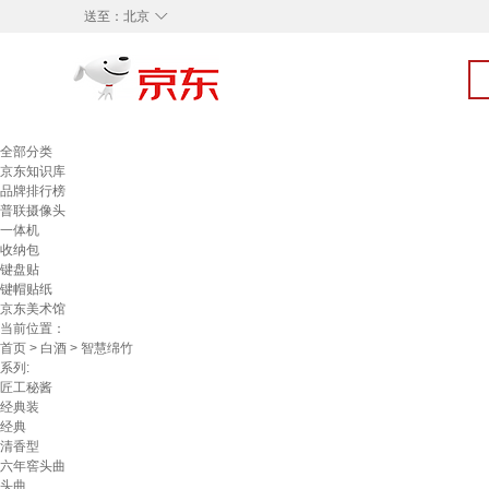
◇
送至：
北京
全部分类
京东知识库
品牌排行榜
普联摄像头
一体机
收纳包
键盘贴
键帽贴纸
京东美术馆
当前位置：
首页
>
白酒
> 智慧绵竹
系列:
匠工秘酱
经典装
经典
清香型
六年窖头曲
头曲