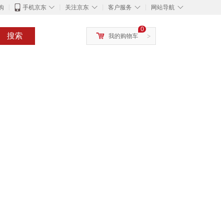
◇
◇
◇
◇
购
手机京东
关注京东
客户服务
网站导航
0
搜索
我的购物车
>