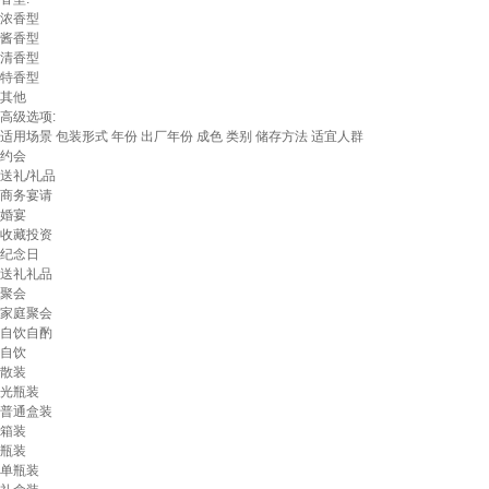
浓香型
酱香型
清香型
特香型
其他
高级选项:
适用场景
包装形式
年份
出厂年份
成色
类别
储存方法
适宜人群
约会
送礼/礼品
商务宴请
婚宴
收藏投资
纪念日
送礼礼品
聚会
家庭聚会
自饮自酌
自饮
散装
光瓶装
普通盒装
箱装
瓶装
单瓶装