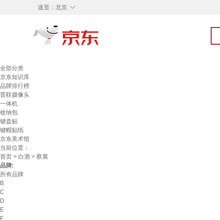
◇
送至：
北京
全部分类
京东知识库
品牌排行榜
普联摄像头
一体机
收纳包
键盘贴
键帽贴纸
京东美术馆
当前位置：
首页
>
白酒
> 蔡襄
品牌:
所有品牌
B
C
D
E
F