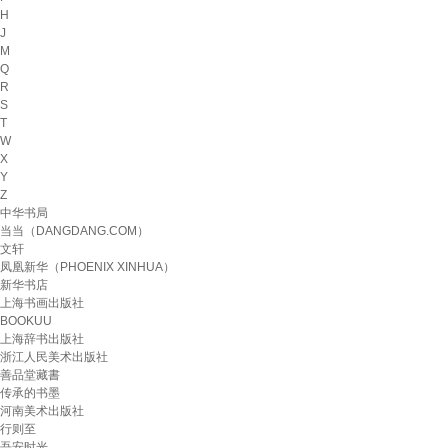
H
J
M
Q
R
S
T
W
X
Y
Z
中华书局
当当（DANGDANG.COM）
文轩
凤凰新华（PHOENIX XINHUA）
新华书店
上海书画出版社
BOOKUU
上海辞书出版社
浙江人民美术出版社
善品堂藏書
传承的书墨
河南美术出版社
行则至
吾安时光