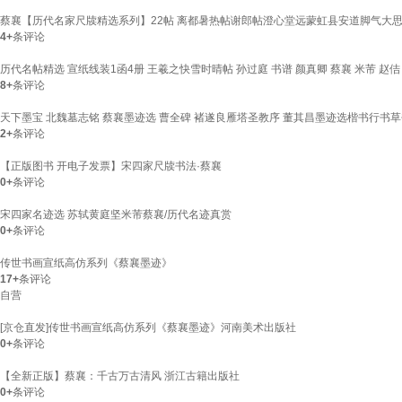
蔡襄【历代名家尺牍精选系列】22帖 离都暑热帖谢郎帖澄心堂远蒙虹县安道脚气大思
4+
条评论
历代名帖精选 宣纸线装1函4册 王羲之快雪时晴帖 孙过庭 书谱 颜真卿 蔡襄 米芾 赵佶
8+
条评论
天下墨宝 北魏墓志铭 蔡襄墨迹选 曹全碑 褚遂良雁塔圣教序 董其昌墨迹选楷书行书草
2+
条评论
【正版图书 开电子发票】宋四家尺牍书法·蔡襄
0+
条评论
宋四家名迹选 苏轼黄庭坚米芾蔡襄/历代名迹真赏
0+
条评论
传世书画宣纸高仿系列《蔡襄墨迹》
17+
条评论
自营
[京仓直发]传世书画宣纸高仿系列《蔡襄墨迹》河南美术出版社
0+
条评论
【全新正版】蔡襄：千古万古清风 浙江古籍出版社
0+
条评论