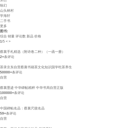
木衍
咏幻
山头林村
学海轩
二手书
更多
图书:
综合
销量
评论数
新品
价格
1
/
5
<
>
蔡襄手札精选（附诗卷二种）（一函一册）
2+
条评论
茶录京东自营蔡襄书籍茶文化知识国学吃茶养生
50000+
条评论
自营
蔡襄墨迹 中华碑帖精粹 中华书局自营正版
100000+
条评论
自营
中国碑帖名品：蔡襄尺牍名品
59+
条评论
自营