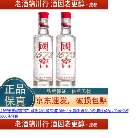
泸州老窖国窖1573 浓香型白酒 52度 100ml 小酒版 自饮小酌 高性价比 100ml*2瓶
5000条评价