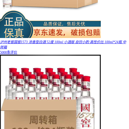
泸州老窖国窖1573 浓香型白酒 52度 100ml 小酒版 自饮小酌 高性价比 100ml*24瓶 中
转箱
5000条评价