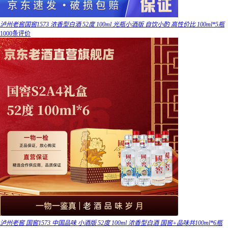
泸州老窖国窖1573 浓香型白酒 52度 100ml 光瓶小酒版 自饮小酌 高性价比 100ml*5瓶
1000条评价
泸州老窖 国窖1573 中国品味 小酒版 52度 100ml 浓香型白酒 国窖+品味共100ml*6瓶