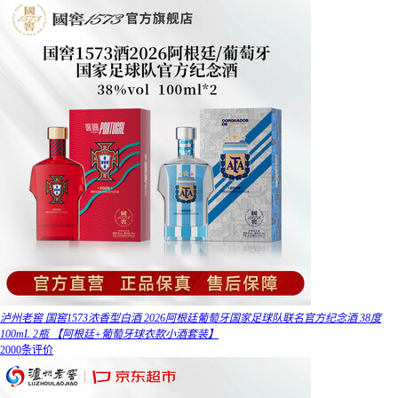
泸州老窖 国窖1573浓香型白酒 2026阿根廷葡萄牙国家足球队联名官方纪念酒 38度
100mL 2瓶 【阿根廷+葡萄牙球衣款小酒套装】
2000条评价