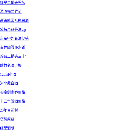
红星二锅头黑坛
潭酒梅兰竹菊
高铁能带几瓶白酒
蒙特泉品鉴酒vip
京东中外名酒促销
古井幽雅多少钱
珍品二锅头三十年
绵竹老酒价格
125ml小酒
河北散白酒
48度剑南春价格
十五年汾酒价格
20年杏花村
塔牌原浆
红星酒版