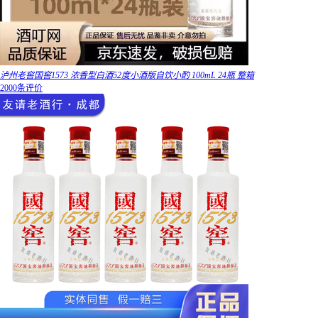
泸州老窖国窖1573 浓香型白酒52度小酒版自饮小酌 100mL 24瓶 整箱
2000条评价