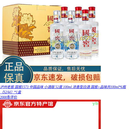
泸州老窖 国窖1573 中国品味 小酒版 52度 100ml 浓香型白酒 国窖+品味共100ml*6瓶
（S2A4）*1盒
2000条评价