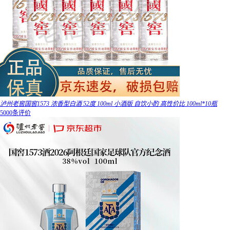
泸州老窖国窖1573 浓香型白酒 52度 100ml 小酒版 自饮小酌 高性价比 100ml*10瓶
5000条评价