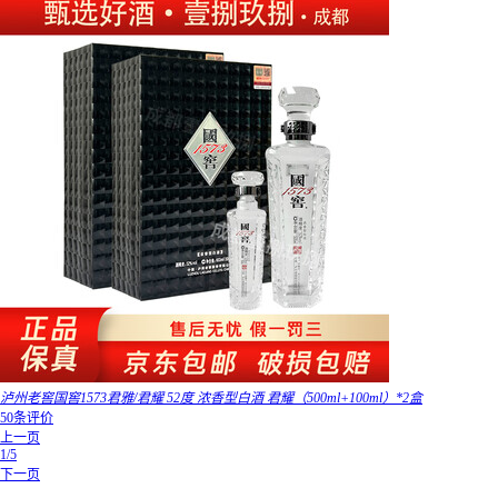
泸州老窖国窖1573君雅/君耀 52度 浓香型白酒 君耀（500ml+100ml）*2盒
50条评价
上一页
1/5
下一页