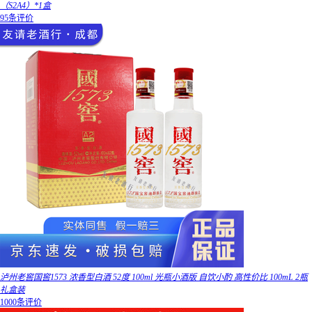
（S2A4）*1盒
95条评价
泸州老窖国窖1573 浓香型白酒 52度 100ml 光瓶小酒版 自饮小酌 高性价比 100mL 2瓶
礼盒装
1000条评价