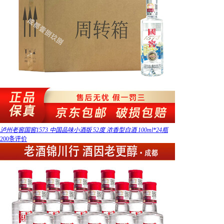
泸州老窖国窖1573 中国品味小酒版 52度 浓香型白酒 100ml*24瓶
200条评价