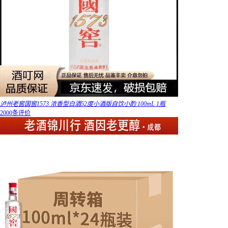
泸州老窖国窖1573 浓香型白酒52度小酒版自饮小酌 100mL 1瓶
2000条评价