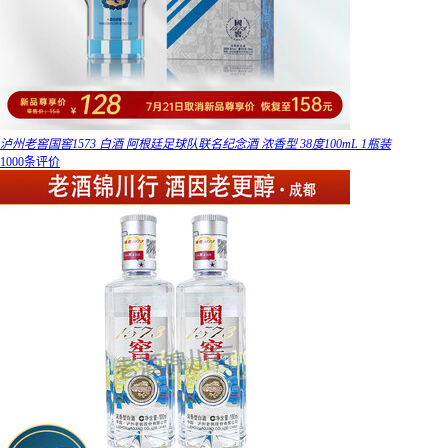
泸州老窖国窖1573 白酒 阿根廷足球队联名纪念酒 浓香型 38度100mL 1瓶装
1000条评价