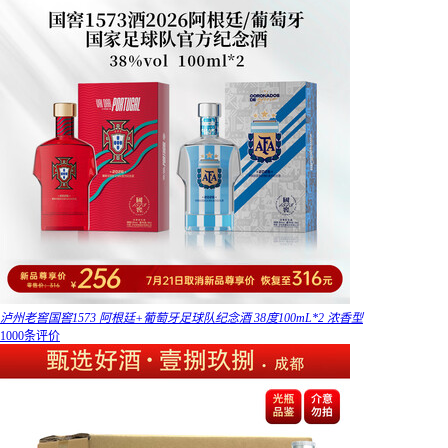
泸州老窖国窖1573 阿根廷+葡萄牙足球队纪念酒 38度100mL*2 浓香型
1000条评价