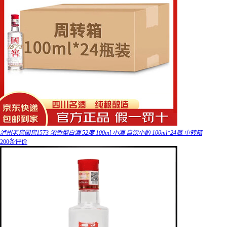
泸州老窖国窖1573 浓香型白酒 52度 100ml 小酒 自饮小酌 100ml*24瓶 中转箱
200条评价