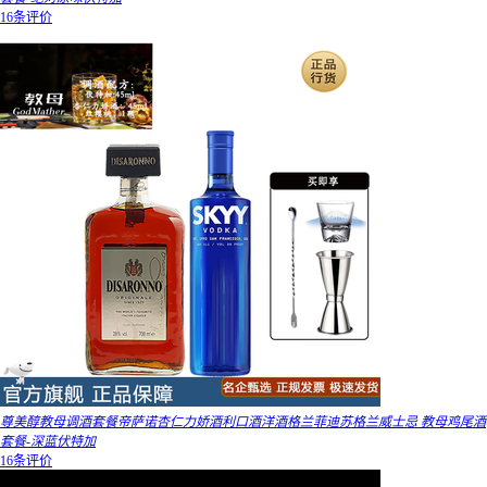
16条评价
尊美醇教母调酒套餐帝萨诺杏仁力娇酒利口酒洋酒格兰菲迪苏格兰威士忌 教母鸡尾酒
套餐-深蓝伏特加
16条评价