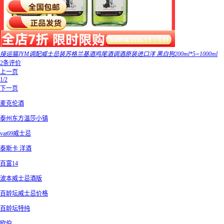
接运猫JYM调配威士忌装苏格兰基酒鸡尾酒调酒原装进口洋 黑白狗200ml*5=1000ml
2条评价
上一页
1/2
下一页
麦克伦酒
泰州东方温莎小镇
vat69威士忌
泰斯卡 洋酒
百富14
波本威士忌酒版
百龄坛威士忌价格
百龄坛特纯
欧伯