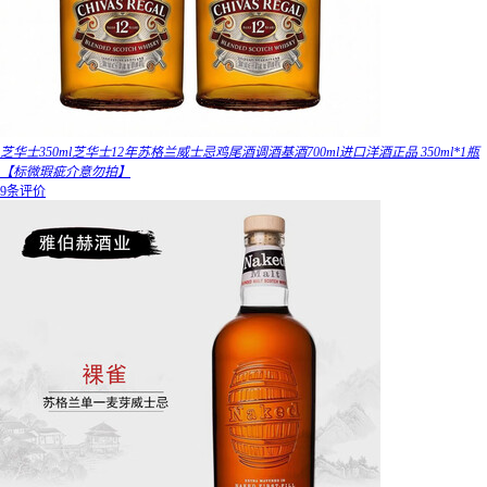
芝华士350ml芝华士12年苏格兰威士忌鸡尾酒调酒基酒700ml进口洋酒正品 350ml*1瓶
【标微瑕疵介意勿拍】
9条评价