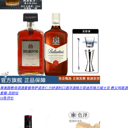
尊美醇教母调酒套餐帝萨诺杏仁力娇酒利口酒洋酒格兰菲迪苏格兰威士忌 教父鸡尾酒
套餐-百龄坛
16条评价