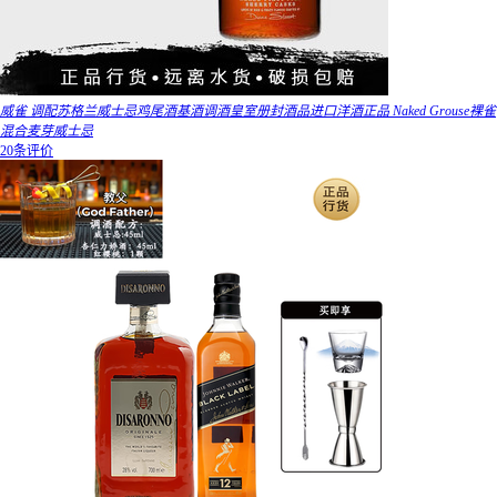
威雀 调配苏格兰威士忌鸡尾酒基酒调酒皇室册封酒品进口洋酒正品 Naked Grouse裸雀
混合麦芽威士忌
20条评价