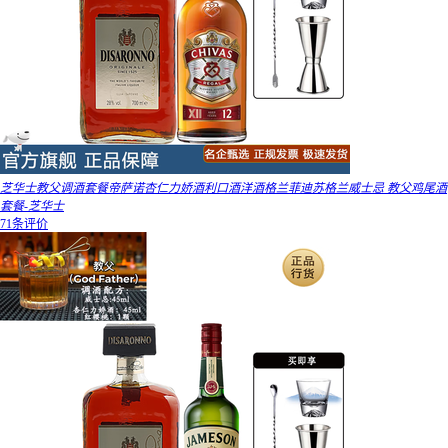
芝华士教父调酒套餐帝萨诺杏仁力娇酒利口酒洋酒格兰菲迪苏格兰威士忌 教父鸡尾酒
套餐-芝华士
71条评价