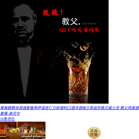
尊美醇教母调酒套餐帝萨诺杏仁力娇酒利口酒洋酒格兰菲迪苏格兰威士忌 教父鸡尾酒
套餐-高司令
16条评价