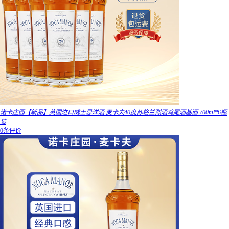
诺卡庄园【新品】英国进口威士忌洋酒 麦卡夫40度苏格兰烈酒鸡尾酒基酒 700ml*6瓶
装
0条评价