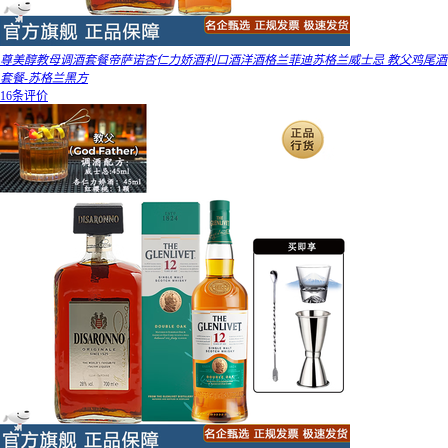
尊美醇教母调酒套餐帝萨诺杏仁力娇酒利口酒洋酒格兰菲迪苏格兰威士忌 教父鸡尾酒
套餐-苏格兰黑方
16条评价