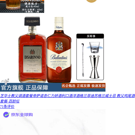
芝华士教父调酒套餐帝萨诺杏仁力娇酒利口酒洋酒格兰菲迪苏格兰威士忌 教父鸡尾酒
套餐-百龄坛
71条评价