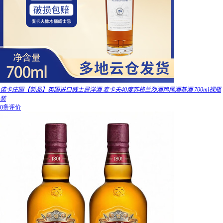
诺卡庄园【新品】英国进口威士忌洋酒 麦卡夫40度苏格兰烈酒鸡尾酒基酒 700ml裸瓶
装
0条评价