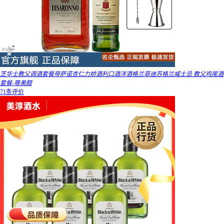
芝华士教父调酒套餐帝萨诺杏仁力娇酒利口酒洋酒格兰菲迪苏格兰威士忌 教父鸡尾酒
套餐-尊美醇
71条评价