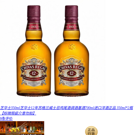
芝华士350ml芝华士12年苏格兰威士忌鸡尾酒调酒基酒700ml进口洋酒正品 350ml*2瓶
【标微瑕疵介意勿拍】
9条评价