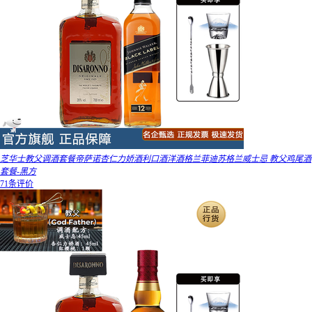
芝华士教父调酒套餐帝萨诺杏仁力娇酒利口酒洋酒格兰菲迪苏格兰威士忌 教父鸡尾酒
套餐-黑方
71条评价