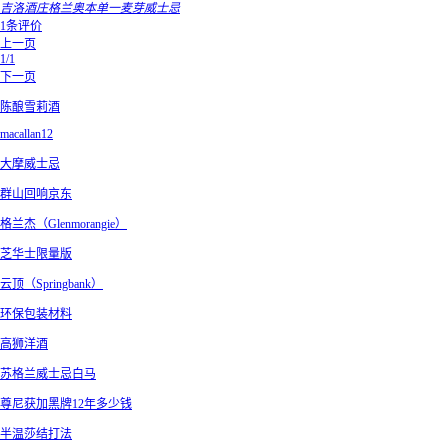
吉洛酒庄格兰奥本单一麦芽威士忌
1条评价
上一页
1/1
下一页
陈酿雪莉酒
macallan12
大摩威士忌
群山回响京东
格兰杰（Glenmorangie）
芝华士限量版
云顶（Springbank）
环保包装材料
高狮洋酒
苏格兰威士忌白马
尊尼获加黑牌12年多少钱
半温莎结打法