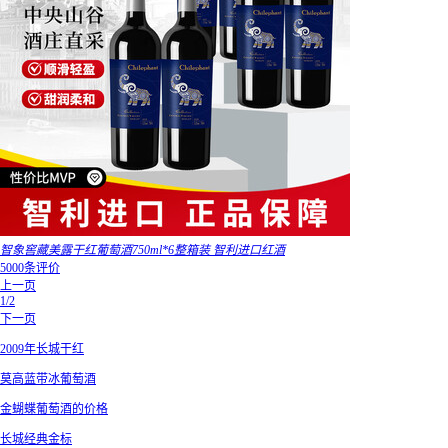
智象窖藏美露干红葡萄酒750ml*6整箱装 智利进口红酒
5000条评价
上一页
1/2
下一页
2009年长城干红
莫高蓝带冰葡萄酒
金蝴蝶葡萄酒的价格
长城经典金标