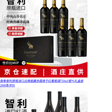
智象智利原瓶进口古典窖藏赤霞珠干红葡萄酒750ml/瓶*6礼盒装
2000条评价