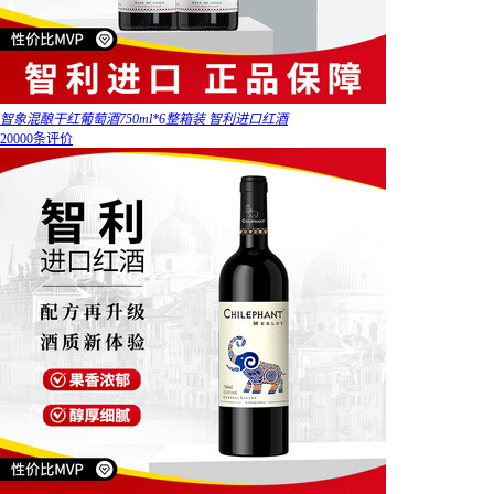
智象混酿干红葡萄酒750ml*6整箱装 智利进口红酒
20000条评价