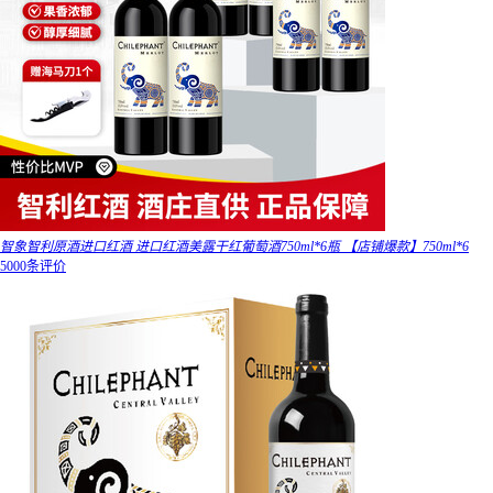
智象智利原酒进口红酒 进口红酒美露干红葡萄酒750ml*6瓶 【店铺爆款】750ml*6
5000条评价