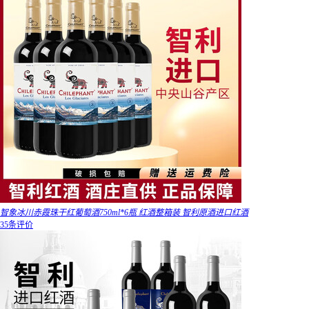
智象冰川赤霞珠干红葡萄酒750ml*6瓶 红酒整箱装 智利原酒进口红酒
35条评价