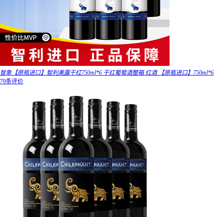
智象【原瓶进口】智利美露干红750ml*6 干红葡萄酒整箱 红酒 【原瓶进口】750ml*6
79条评价