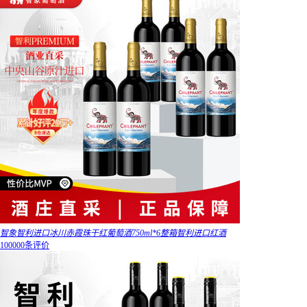
智象智利进口冰川赤霞珠干红葡萄酒750ml*6整箱智利进口红酒
100000条评价