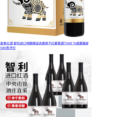
智象红酒 智利进口特酿精选赤霞珠干红葡萄酒750ML*6瓶整箱装
5000条评价