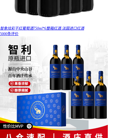
智象炫彩干红葡萄酒750ml*6整箱红酒 法国进口红酒
5000条评价