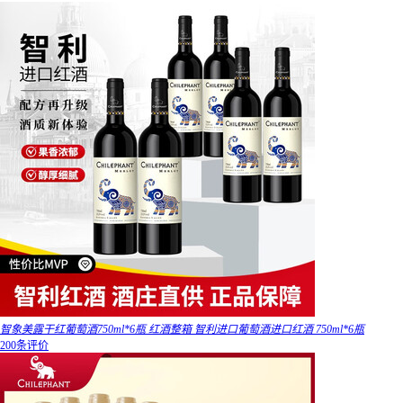
智象美露干红葡萄酒750ml*6瓶 红酒整箱 智利进口葡萄酒进口红酒 750ml*6瓶
200条评价