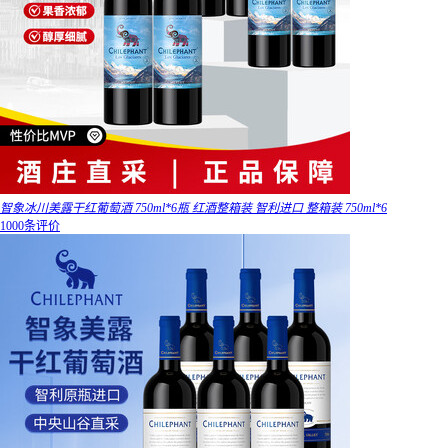
智象冰川美露干红葡萄酒 750ml*6瓶 红酒整箱装 智利进口 整箱装 750ml*6
1000条评价