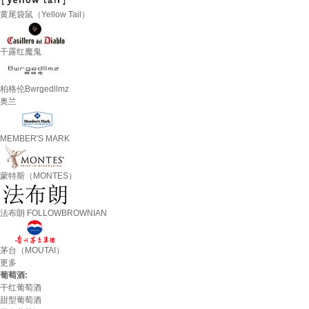
黄尾袋鼠（Yellow Tail）
干露红魔鬼
柏格伦Bwrgedllmz
奥兰
MEMBER'S MARK
蒙特斯（MONTES）
法布朗 FOLLOWBROWNIAN
茅台（MOUTAI）
更多
葡萄酒:
干红葡萄酒
甜型葡萄酒