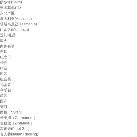
萨尔塔(Salta)
美国其他产区
东北产区
澳大利亚(Australia)
塔斯马尼亚(Tasmania)
门多萨(Mendoza)
送礼/礼品
聚会
商务宴请
自饮
纪念日
婚宴
约会
瓶装
组合装
礼盒装
利乐包
箱装
国产
进口
西拉（Syrah）
佳美娜（Carmenere）
仙粉黛（Zinfandel）
灰皮诺(Pinot Gris)
贵人香(Italian Riesling)