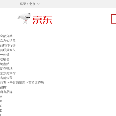
◇
送至：
北京
全部分类
京东知识库
品牌排行榜
普联摄像头
一体机
收纳包
键盘贴
键帽贴纸
京东美术馆
当前位置：
首页
>
干红葡萄酒
> 西拉赤霞珠
品牌:
所有品牌
A
B
C
D
E