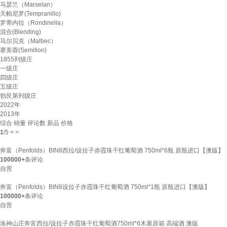
马瑟兰（Marselan）
天帕尼罗(Tempranillo)
罗蒂内拉（Rondinella）
混合(Blending)
马尔贝克（Malbec）
赛美蓉(Semillon)
1855列级庄
一级庄
四级庄
五级庄
勃艮第列级庄
2022年
2013年
综合
销量
评论数
新品
价格
1
/
5
<
>
奔富（Penfolds）BIN8西拉/设拉子赤霞珠干红葡萄酒 750ml*6瓶 原瓶进口【澳版】
100000+
条评论
自营
奔富（Penfolds）BIN8设拉子赤霞珠干红葡萄酒 750ml*1瓶 原瓶进口【澳版】
100000+
条评论
自营
洛神山庄奔富西拉/设拉子赤霞珠干红葡萄酒750ml*6木塞原箱 高端酒 澳版