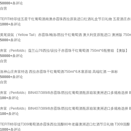
50000+
条评论
自营
TEFITI特菲缇五星干红葡萄酒南澳赤霞珠西拉原装进口红酒礼盒节日礼物 五星酒庄赤
1000+
条评论
黄尾袋鼠（Yellow Tail）赤霞珠/梅洛/西拉干红葡萄酒 澳大利亚原瓶进口 澳洲版 75
5000+
条评论
奔富（Penfolds）蔻兰山76西拉/设拉子赤霞珠干红葡萄酒 750ml*6瓶整箱 【澳版】
50000+
条评论
自营
洛神山庄奔富特选 西拉赤霞珠干红葡萄酒750ml*6木塞原箱 高端红酒 一体标
50000+
条评论
自营
奔富（Penfolds）BIN407/389/8赤霞珠/西拉红葡萄酒瓶原箱装澳洲进口多规格选择 
100+
条评论
奔富（Penfolds）BIN407/389/8赤霞珠/西拉红葡萄酒瓶原箱装澳洲进口多规格选择 
100+
条评论
TEFITI特菲缇T309葡萄酒赤霞珠西拉混酿80年老藤澳洲进口红酒节日礼物 T309混酿
1000+
条评论