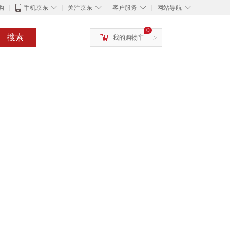
◇
◇
◇
◇
购
手机京东
关注京东
客户服务
网站导航
0
搜索
我的购物车
>