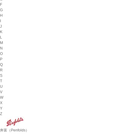
F
G
H
I
J
K
L
M
N
O
P
Q
R
S
T
U
V
W
X
Y
Z
奔富（Penfolds）