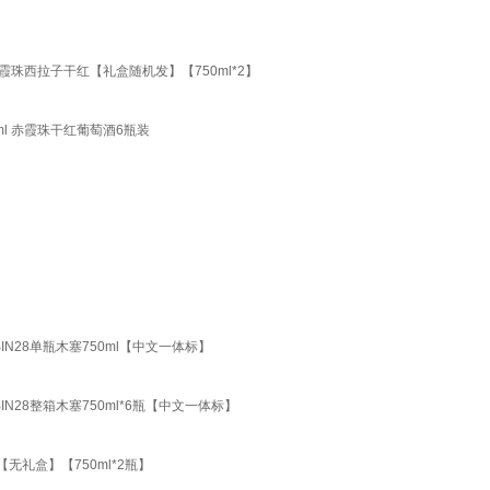
霞珠西拉子干红【礼盒随机发】【750ml*2】
0ml 赤霞珠干红葡萄酒6瓶装
BIN28单瓶木塞750ml【中文一体标】
BIN28整箱木塞750ml*6瓶【中文一体标】
【无礼盒】【750ml*2瓶】