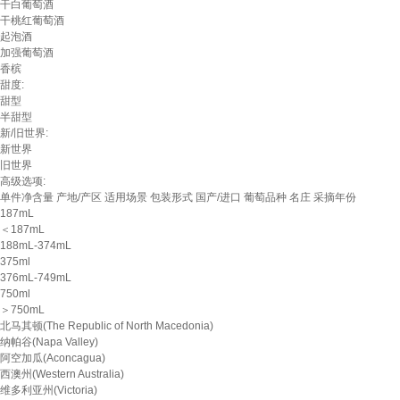
干白葡萄酒
干桃红葡萄酒
起泡酒
加强葡萄酒
香槟
甜度:
甜型
半甜型
新/旧世界:
新世界
旧世界
高级选项:
单件净含量
产地/产区
适用场景
包装形式
国产/进口
葡萄品种
名庄
采摘年份
187mL
＜187mL
188mL-374mL
375ml
376mL-749mL
750ml
＞750mL
北马其顿(The Republic of North Macedonia)
纳帕谷(Napa Valley)
阿空加瓜(Aconcagua)
西澳州(Western Australia)
维多利亚州(Victoria)