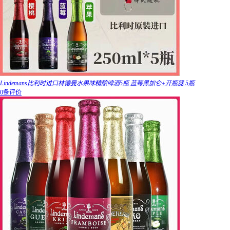
Lindemans比利时进口林德曼水果味精酿啤酒5瓶 蓝莓黑加仑+开瓶器 5瓶
0条评价