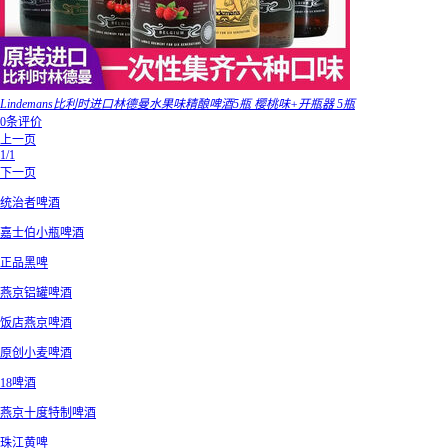
Lindemans比利时进口林德曼水果味精酿啤酒5瓶 樱桃味+开瓶器 5瓶
0条评价
上一页
1/1
下一页
统治者啤酒
嘉士伯小瓶啤酒
正品黑啤
燕京铝罐啤酒
饭店燕京啤酒
原创小麦啤酒
18啤酒
燕京十度特制啤酒
珠江黄啤