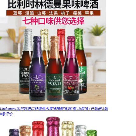
Lindemans比利时进口林德曼水果味精酿啤酒5瓶 山莓味+开瓶器 5瓶
0条评价