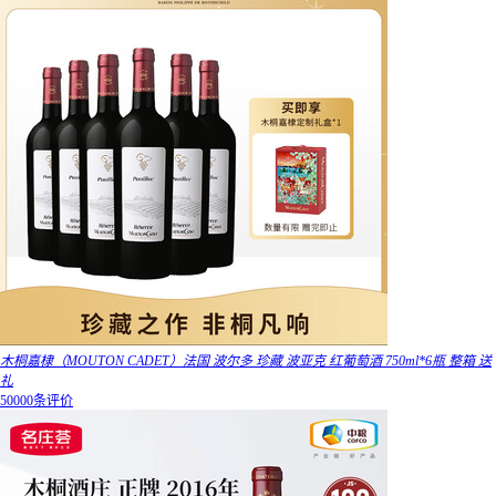
木桐嘉棣（MOUTON CADET）法国 波尔多 珍藏 波亚克 红葡萄酒 750ml*6瓶 整箱 送
礼
50000条评价