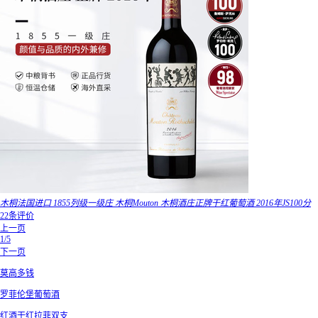
木桐法国进口 1855列级一级庄 木桐Mouton 木桐酒庄正牌干红葡萄酒 2016年JS100分
22条评价
上一页
1/5
下一页
莫高多钱
罗菲伦堡葡萄酒
红酒干红拉菲双支