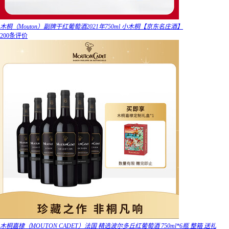
木桐（Mouton）副牌干红葡萄酒2021年750ml 小木桐【京东名庄酒】
200条评价
木桐嘉棣（MOUTON CADET）法国 精选波尔多丘红葡萄酒 750ml*6瓶 整箱 送礼