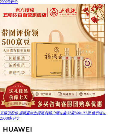
2000条评价
五粮液股份 福满盛世金樽福 纯粮白酒礼盒 52度500ml*2瓶 佳节送礼
20000条评价