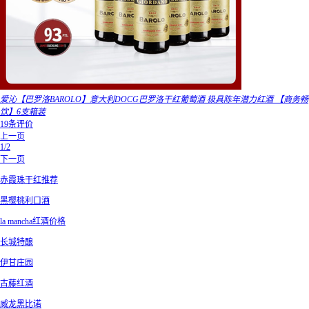
爱沁【巴罗洛BAROLO】意大利DOCG巴罗洛干红葡萄酒 极具陈年潜力红酒 【商务畅
饮】6支箱装
19条评价
上一页
1/2
下一页
赤霞珠干红推荐
黑樱桃利口酒
la mancha红酒价格
长城特酿
伊甘庄园
古藤红酒
威龙黑比诺