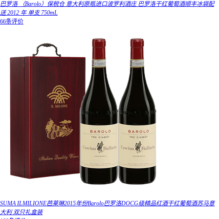
巴罗洛 （Barolo）保税仓 意大利原瓶进口波罗利酒庄 巴罗洛干红葡萄酒顺丰冰袋配
送 2012 年 单支 750mL
66条评价
SUMA ILMILIONE芭莱琳2015年份Barolo巴罗洛DOCG级精品红酒干红葡萄酒苏马意
大利 双只礼盒装