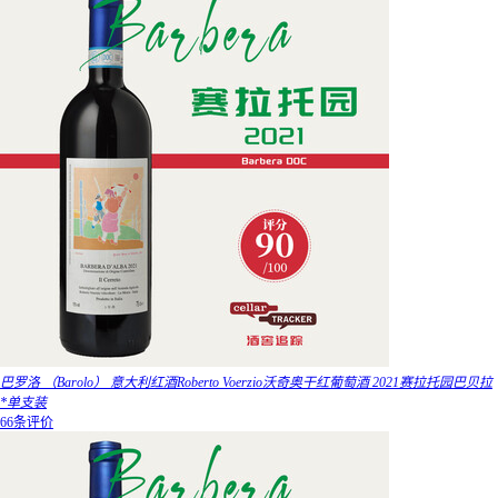
巴罗洛 （Barolo） 意大利红酒Roberto Voerzio沃奇奥干红葡萄酒 2021赛拉托园巴贝拉
*单支装
66条评价