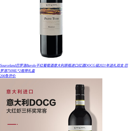
Sourceland巴罗洛Barolo干红葡萄酒意大利原瓶进口红酒DOCG级2021年送礼双支 巴
罗洛750ML*2瓶带礼盒
200条评价