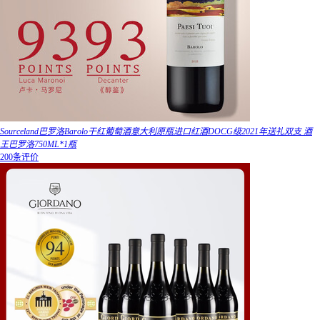
Sourceland巴罗洛Barolo干红葡萄酒意大利原瓶进口红酒DOCG级2021年送礼双支 酒
王巴罗洛750ML*1瓶
200条评价