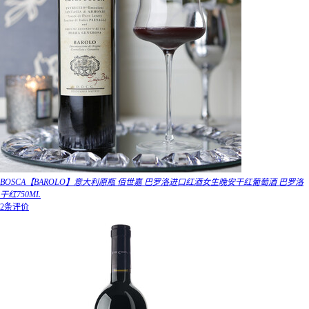
BOSCA【BAROLO】意大利原瓶 佰世嘉 巴罗洛进口红酒女生晚安干红葡萄酒 巴罗洛
干红750ML
2条评价