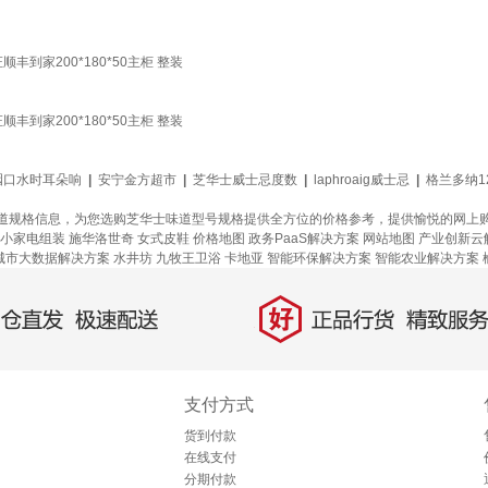
到家200*180*50主柜 整装
到家200*180*50主柜 整装
咽口水时耳朵响
|
安宁金方超市
|
芝华士威士忌度数
|
laphroaig威士忌
|
格兰多纳1
道规格信息，为您选购芝华士味道型号规格提供全方位的价格参考，提供愉悦的网上
小家电组装
施华洛世奇
女式皮鞋
价格地图
政务PaaS解决方案
网站地图
产业创新云
城市大数据解决方案
水井坊
九牧王卫浴
卡地亚
智能环保解决方案
智能农业解决方案
好
直发，极速配送
正品行货，精致服务
支付方式
货到付款
在线支付
分期付款