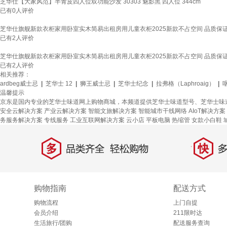
芝华仕【大家风范】半青皮四人位双功能沙发 30303 魅影黑 四人位 344cm
已有
0
人评价
芝华仕旗舰新款衣柜家用卧室实木简易出租房用儿童衣柜2025新款不占空间 品质保证顺丰
已有
2
人评价
芝华仕旗舰新款衣柜家用卧室实木简易出租房用儿童衣柜2025新款不占空间 品质保证顺丰
已有
2
人评价
相关推荐：
ardbeg威士忌
|
芝华士 12
|
狮王威士忌
|
芝华士纪念
|
拉弗格（Laphroaig）
|
温馨提示
京东是国内专业的芝华士味道网上购物商城，本频道提供芝华士味道型号、芝华士味
安全云解决方案
产业云解决方案
智能文旅解决方案
智能城市干线网络
AIoT解决方案
务服务解决方案
专线服务
工业互联网解决方案
云小店
平板电脑
热缩管
女款小白鞋
多
快
品类齐全，轻松购物
多仓
购物指南
配送方式
购物流程
上门自提
会员介绍
211限时达
生活旅行/团购
配送服务查询