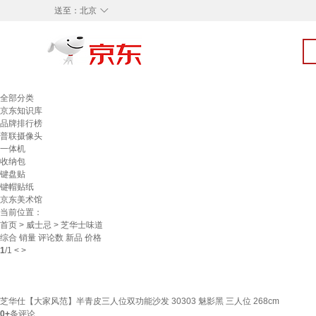
◇
送至：
北京
全部分类
京东知识库
品牌排行榜
普联摄像头
一体机
收纳包
键盘贴
键帽贴纸
京东美术馆
当前位置：
首页
>
威士忌
> 芝华士味道
综合
销量
评论数
新品
价格
1
/
1
<
>
芝华仕【大家风范】半青皮三人位双功能沙发 30303 魅影黑 三人位 268cm
0+
条评论