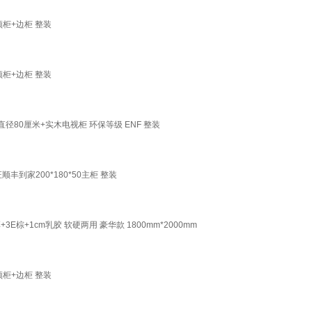
顶柜+边柜 整装
顶柜+边柜 整装
径80厘米+实木电视柜 环保等级 ENF 整装
到家200*180*50主柜 整装
棕+1cm乳胶 软硬两用 豪华款 1800mm*2000mm
顶柜+边柜 整装