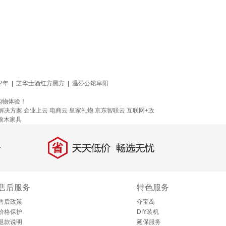
2年
|
芝华士酒红方黑方
|
温莎公馆阜阳
购物体验！
解决方案
企业上云
电商云
皇家礼炮
京东智联云
互联网+政
榆木家具
省
天天低价，畅选无忧
售后服务
特色服务
售后政策
夺宝岛
价格保护
DIY装机
退款说明
延保服务