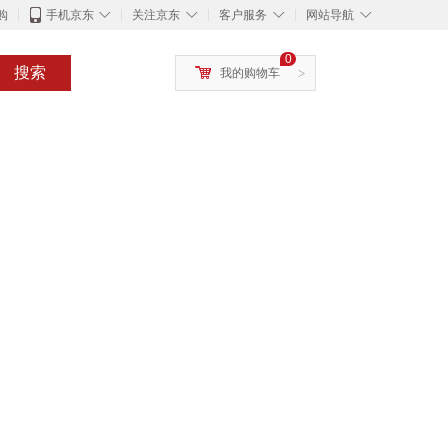
◇
◇
◇
◇
购
手机京东
关注京东
客户服务
网站导航
0
搜索
我的购物车
>