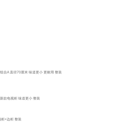
合A 直径70厘米 味道更小 更耐用 整装
新款电视柜 味道更小 整装
顶柜+边柜 整装