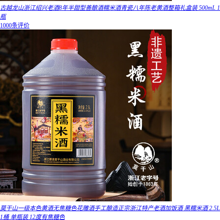
古越龙山浙江绍兴老酒8年半甜型善酿酒糯米酒青瓷八年陈老黄酒整箱礼盒装 500mL 1
瓶
1000条评价
莫干山一级本色黄酒无焦糖色花雕酒手工酿造正宗浙江特产老酒加饭酒 黑糯米酒 2.5L
1桶 单瓶装 12度有焦糖色