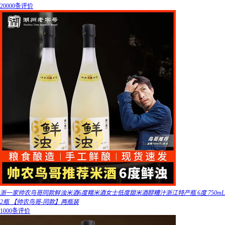
20000条评价
浙一家帅农鸟哥同款鲜浊米酒6度糯米酒女士低度甜米酒醪糟汁浙江特产瓶 6度 750mL
2瓶 【帅农鸟哥-同款】两瓶装
1000条评价