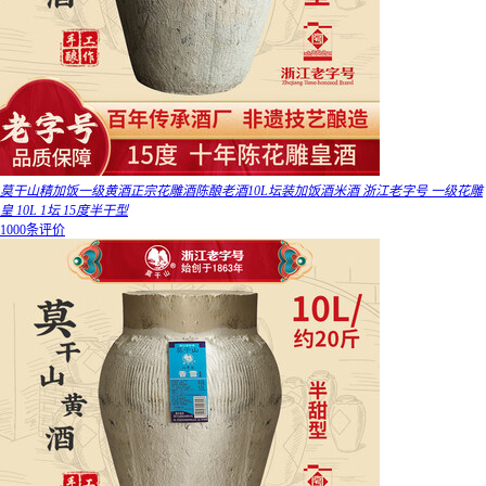
莫干山精加饭一级黄酒正宗花雕酒陈酿老酒10L坛装加饭酒米酒 浙江老字号 一级花雕
皇 10L 1坛 15度半干型
1000条评价