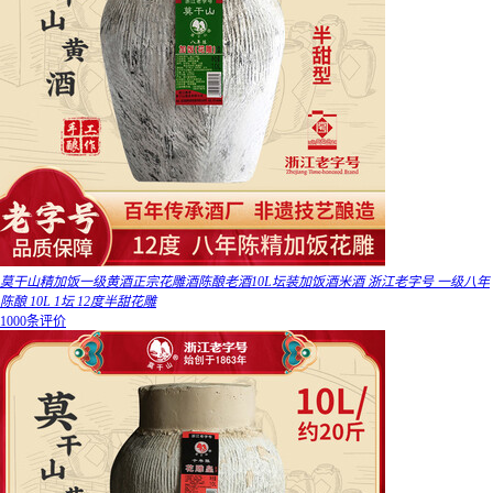
莫干山精加饭一级黄酒正宗花雕酒陈酿老酒10L坛装加饭酒米酒 浙江老字号 一级八年
陈酿 10L 1坛 12度半甜花雕
1000条评价