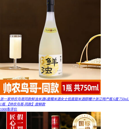
浙一家帅农鸟哥同款鲜浊米酒6度糯米酒女士低度甜米酒醪糟汁浙江特产瓶 6度 750mL
1瓶 【帅农鸟哥-同款】尝鲜款
1000条评价