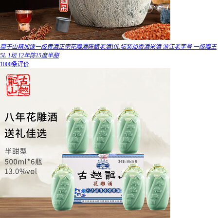
莫干山精加饭一级黄酒正宗花雕酒陈酿老酒10L坛装加饭酒米酒 浙江老字号 一级雕王
5L 1坛 12年陈15度半甜
1000条评价