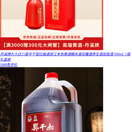
丹溪牌久久红15度半干型红曲酒浙江本色黄酒糯米酒花雕酒养生酒加饭酒 500mL 1瓶
礼盒装
1000条评价