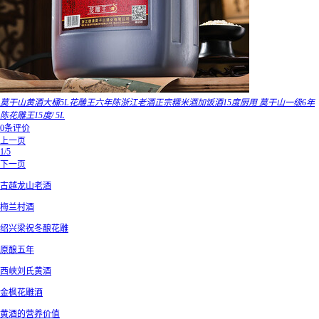
莫干山黄酒大桶5L花雕王六年陈浙江老酒正宗糯米酒加饭酒15度厨用 莫干山一级6年
陈花雕王15度/ 5L
0条评价
上一页
1/5
下一页
古越龙山老酒
梅兰村酒
绍兴梁祝冬酿花雕
原酿五年
西峡刘氏黄酒
金枫花雕酒
黄酒的营养价值