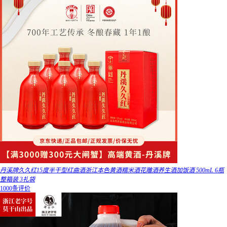
丹溪牌久久红15度半干型红曲酒浙江本色黄酒糯米酒花雕酒养生酒加饭酒 500mL 6瓶
整箱装 3礼袋
1000条评价