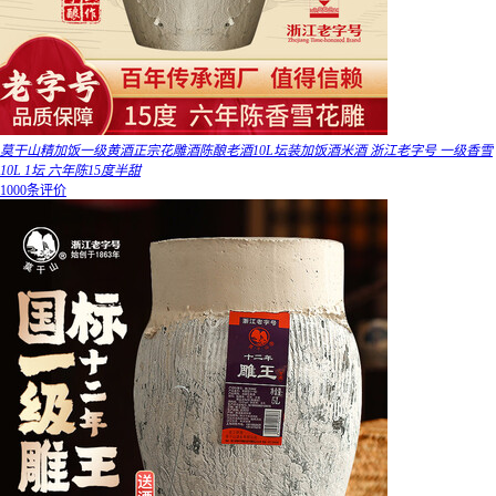
莫干山精加饭一级黄酒正宗花雕酒陈酿老酒10L坛装加饭酒米酒 浙江老字号 一级香雪
10L 1坛 六年陈15度半甜
1000条评价