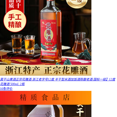
莫干山黄酒正宗花雕酒 浙江老字号12度 半干型米酒加饭酒陈酿老酒 国标一级】12度
花雕酒 500mL 2瓶
10条评价