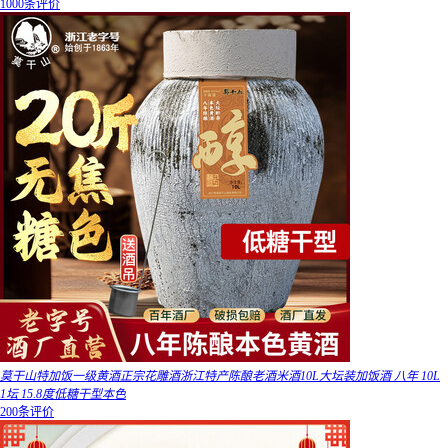
1000条评价
莫干山特加饭一级黄酒正宗花雕酒浙江特产陈酿老酒米酒10L大坛装加饭酒 八年 10L
1坛 15.8度低糖干型本色
200条评价