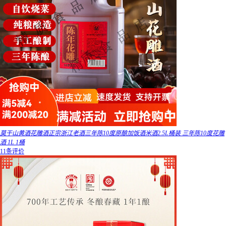
莫干山黄酒花雕酒正宗浙江老酒三年陈10度原酿加饭酒米酒2.5L桶装 三年陈10度花雕
酒 1L 1桶
11条评价