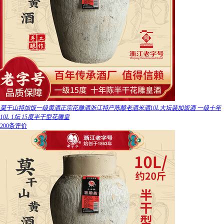
莫干山特加饭一级黄酒正宗花雕酒浙江特产陈酿老酒米酒10L大坛装加饭酒 一级十年
10L 1坛 15度半干型花雕皇
200条评价