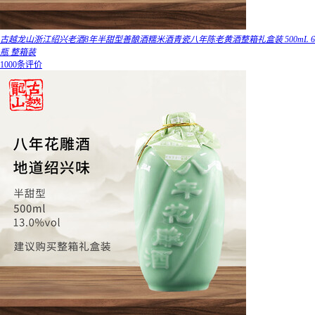
古越龙山浙江绍兴老酒8年半甜型善酿酒糯米酒青瓷八年陈老黄酒整箱礼盒装 500mL 6
瓶 整箱装
1000条评价