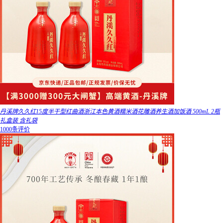
丹溪牌久久红15度半干型红曲酒浙江本色黄酒糯米酒花雕酒养生酒加饭酒 500mL 2瓶
礼盒装 含礼袋
1000条评价