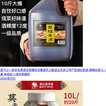
莫干山一级本色黄酒无焦糖色花雕酒手工酿造正宗浙江特产老酒加饭酒 黑糯米酒 5L 1
桶 单瓶装 12度有焦糖色
20000条评价