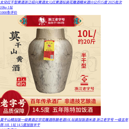
女兒红干型黄酒浙江绍兴黄酒女儿红黄酒坛装花雕酒糯米酒10公斤15度 2025批次
10kg 1坛
1000条评价
莫干山精加饭一级黄酒正宗花雕酒陈酿老酒10L坛装加饭酒米酒 浙江老字号 一级五年
陈 10L 1坛 14.5度加饭半干