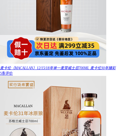
麦卡伦（MACALLAN）12/15/18年单一麦芽威士忌700ML 麦卡伦30年臻彩
5条评价