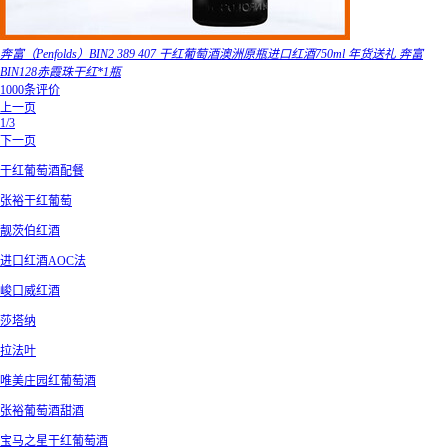
奔富（Penfolds）BIN2 389 407 干红葡萄酒澳洲原瓶进口红酒750ml 年货送礼 奔富
BIN128赤霞珠干红*1瓶
1000条评价
上一页
1/3
下一页
干红葡萄酒配餐
张裕干红葡萄
靓茨伯红酒
进口红酒AOC法
峻口威红酒
莎塔纳
拉法叶
唯美庄园红葡萄酒
张裕葡萄酒甜酒
宝马之星干红葡萄酒