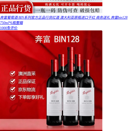
奔富葡萄酒 BIN系列官方正品行货红酒 澳大利亚原瓶进口干红 商务送礼 奔富bin128
750ml*6瓶整箱
1000条评价