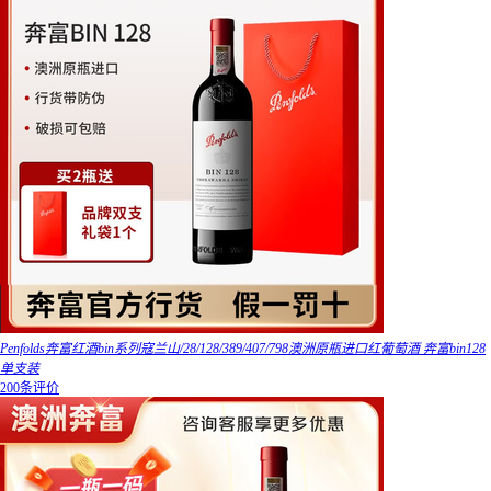
Penfolds奔富红酒bin系列寇兰山/28/128/389/407/798澳洲原瓶进口红葡萄酒 奔富bin128
单支装
200条评价