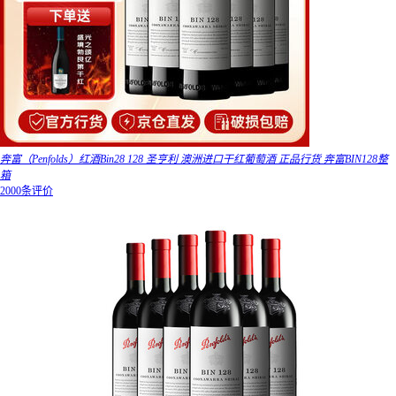
奔富（Penfolds）红酒Bin28 128 圣亨利 澳洲进口干红葡萄酒 正品行货 奔富BIN128整
箱
2000条评价