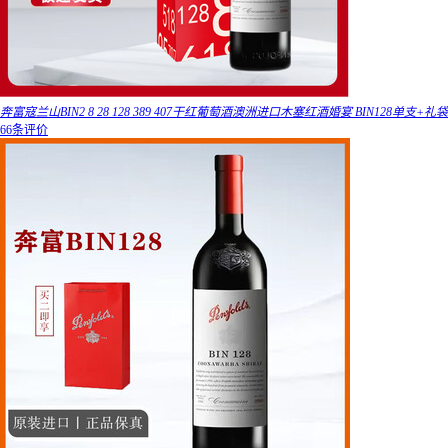
奔富寇兰山BIN2 8 28 128 389 407干红葡萄酒澳洲进口木塞红酒婚宴 BIN128单支+礼袋
66条评价