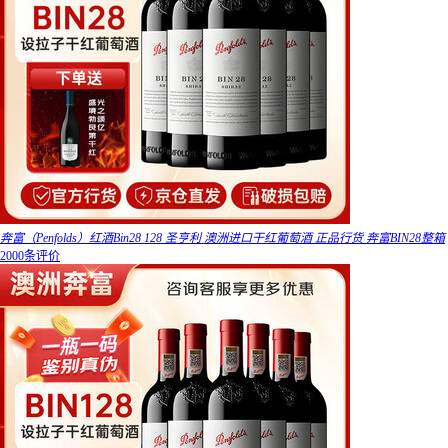
奔富（Penfolds）红酒Bin28 128 圣亨利 澳洲进口干红葡萄酒 正品行货 奔富BIN28整箱
2000条评价