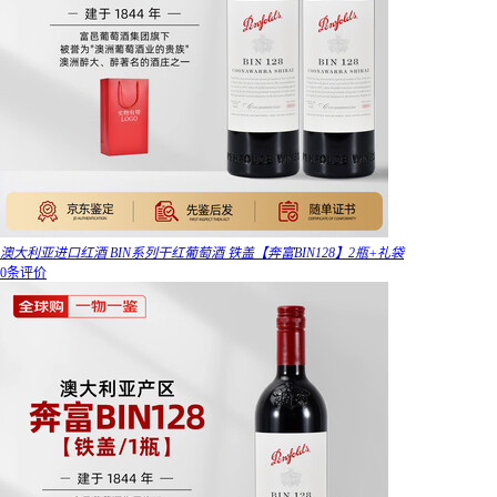
澳大利亚进口红酒 BIN系列干红葡萄酒 铁盖【奔富BIN128】2瓶+礼袋
0条评价