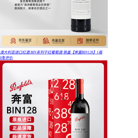
澳大利亚进口红酒 BIN系列干红葡萄酒 铁盖【奔富BIN128】1瓶
0条评价