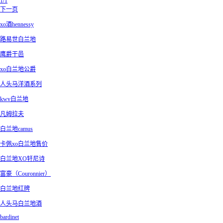
1/1
下一页
xo酒hennessy
路易世白兰地
鹰爵干邑
xo白兰地公爵
人头马洋酒系列
kwv白兰地
凡姆拉夫
白兰地camus
卡佩xo白兰地售价
白兰地XO轩尼诗
富豪（Couronnier）
白兰地红牌
人头马白兰地酒
bardinet