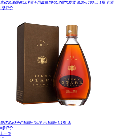
拿破仑法国进口洋酒干邑白兰地VSOP国内发货 豪达xo 700mL 1瓶 老酒
1条评价
豪达金XO干邑1000ml40度 无 1000mL 1瓶 无
0条评价
上一页