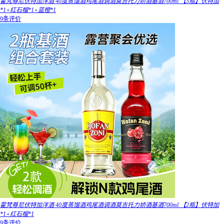
霍梵尊尼伏特加洋酒 40度蒸馏酒鸡尾酒调酒莫吉托力娇酒基酒700ml 【3瓶】伏特加
*1+红石榴*1+蓝橙*1
9条评价
霍梵尊尼伏特加洋酒 40度蒸馏酒鸡尾酒调酒莫吉托力娇酒基酒700ml 【2瓶】伏特加
*1+红石榴*1
9条评价