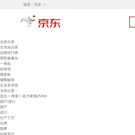
◇
送至：
北京
全部分类
京东知识库
品牌排行榜
普联摄像头
一体机
收纳包
键盘贴
键帽贴纸
京东美术馆
当前位置：
首页
>
啤酒
> 喜力啤酒250ml
国产/进口:
国产
进口
生产工艺:
生啤
熟啤
包装形式: