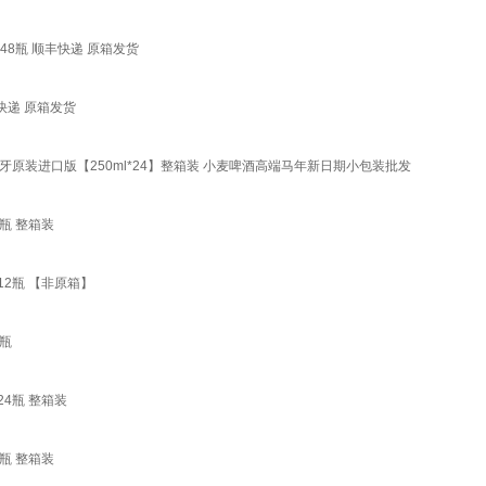
 48瓶 顺丰快递 原箱发货
丰快递 原箱发货
西班牙原装进口版【250ml*24】整箱装 小麦啤酒高端马年新日期小包装批发
4瓶 整箱装
 12瓶 【非原箱】
4瓶
 24瓶 整箱装
4瓶 整箱装