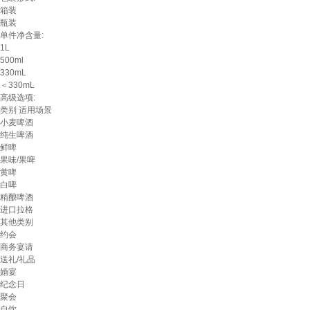
箱装
瓶装
单件净含量:
1L
500ml
330mL
＜330mL
高级选项:
类别
适用场景
小麦啤酒
纯生啤酒
鲜啤
果味/果啤
黄啤
白啤
精酿啤酒
进口拉格
其他类别
约会
商务宴请
送礼/礼品
婚宴
纪念日
聚会
自饮