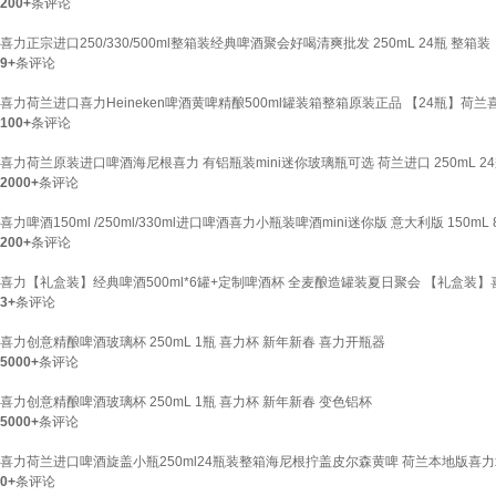
200+
条评论
喜力正宗进口250/330/500ml整箱装经典啤酒聚会好喝清爽批发 250mL 24瓶 整箱装
9+
条评论
喜力荷兰进口喜力Heineken啤酒黄啤精酿500ml罐装箱整箱原装正品 【24瓶】荷兰喜力
100+
条评论
喜力荷兰原装进口啤酒海尼根喜力 有铝瓶装mini迷你玻璃瓶可选 荷兰进口 250mL 24
2000+
条评论
喜力啤酒150ml /250ml/330ml进口啤酒喜力小瓶装啤酒mini迷你版 意大利版 150mL 
200+
条评论
喜力【礼盒装】经典啤酒500ml*6罐+定制啤酒杯 全麦酿造罐装夏日聚会 【礼盒装】喜力经
3+
条评论
喜力创意精酿啤酒玻璃杯 250mL 1瓶 喜力杯 新年新春 喜力开瓶器
5000+
条评论
喜力创意精酿啤酒玻璃杯 250mL 1瓶 喜力杯 新年新春 变色铝杯
5000+
条评论
喜力荷兰进口啤酒旋盖小瓶250ml24瓶装整箱海尼根拧盖皮尔森黄啤 荷兰本地版喜力x 3
0+
条评论