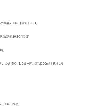
旋盖250ml【整箱】(611)
瓶 玻璃瓶26.10月到期
8瓶
典 500mL 6罐 +喜力定制250ml啤酒杯1只
30mL 24瓶