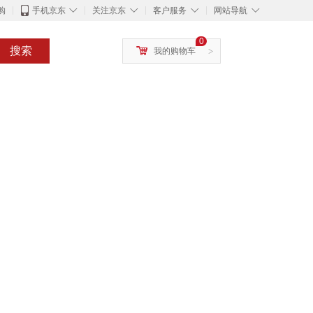
◇
◇
◇
◇
购
手机京东
关注京东
客户服务
网站导航
0
搜索
我的购物车
>