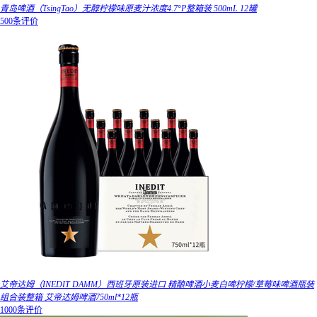
青岛啤酒（TsingTao）无醇柠檬味原麦汁浓度4.7°P整箱装 500mL 12罐
500条评价
艾帝达姆（INEDIT DAMM）西班牙原装进口 精酿啤酒小麦白啤柠檬/草莓味啤酒瓶装
组合装整箱 艾帝达姆啤酒750ml*12瓶
1000条评价