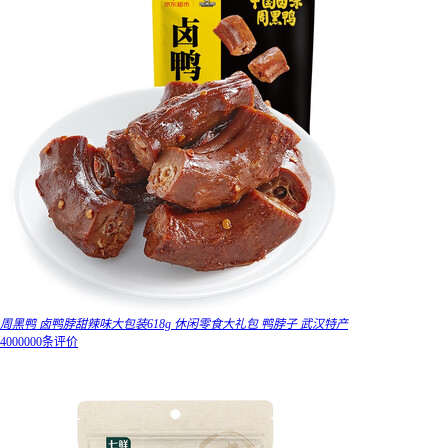
周黑鸭 卤鸭脖甜辣味大包装618g 休闲零食大礼包 鸭脖子 武汉特产
4000000条评价