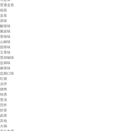
普通盒装
箱装
盒装
原味
酸辣味
酱卤味
香辣味
山椒味
甜辣味
五香味
黑胡椒味
盐焗味
麻辣味
盐焗口味
红烧
凉拌
烧烤
炖煮
煲汤
煎炸
炒菜
卤菜
其他
火锅