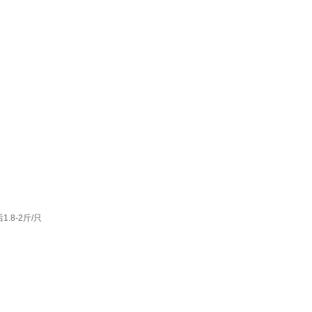
8-2斤/只