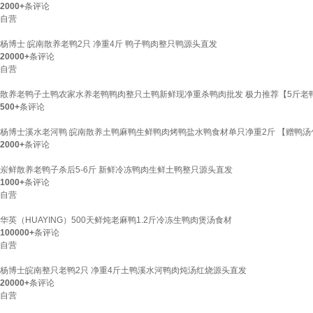
2000+
条评论
自营
杨博士 皖南散养老鸭2只 净重4斤 鸭子鸭肉整只鸭源头直发
20000+
条评论
自营
散养老鸭子土鸭农家水养老鸭鸭肉整只土鸭新鲜现净重杀鸭肉批发 极力推荐【5斤老
500+
条评论
杨博士溪水老河鸭 皖南散养土鸭麻鸭生鲜鸭肉烤鸭盐水鸭食材单只净重2斤 【赠鸭汤
2000+
条评论
岽鲜散养老鸭子杀后5-6斤 新鲜冷冻鸭肉生鲜土鸭整只源头直发
1000+
条评论
自营
华英（HUAYING）500天鲜炖老麻鸭1.2斤冷冻生鸭肉煲汤食材
100000+
条评论
自营
杨博士皖南整只老鸭2只 净重4斤土鸭溪水河鸭肉炖汤红烧源头直发
20000+
条评论
自营