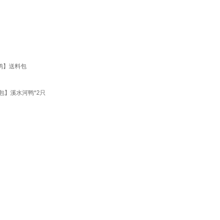
鸭】送料包
包】溪水河鸭*2只