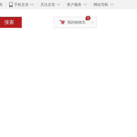
◇
◇
◇
◇
购
手机京东
关注京东
客户服务
网站导航
0
搜索
我的购物车
>