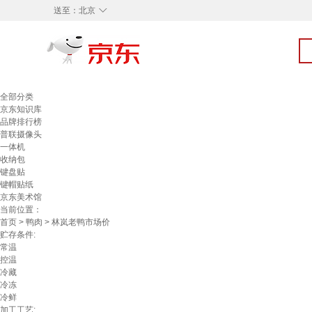
◇
送至：
北京
全部分类
京东知识库
品牌排行榜
普联摄像头
一体机
收纳包
键盘贴
键帽贴纸
京东美术馆
当前位置：
首页
>
鸭肉
> 林岚老鸭市场价
贮存条件:
常温
控温
冷藏
冷冻
冷鲜
加工工艺: