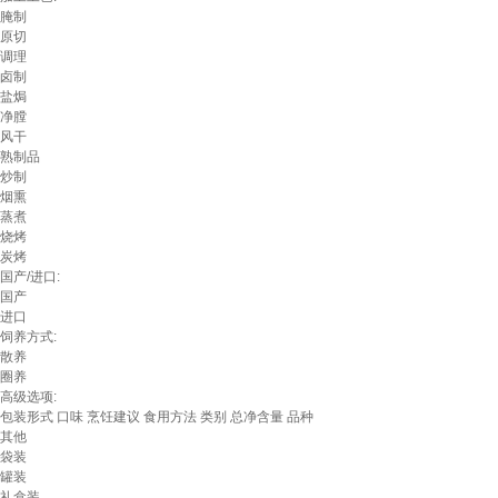
腌制
原切
调理
卤制
盐焗
净膛
风干
熟制品
炒制
烟熏
蒸煮
烧烤
炭烤
国产/进口:
国产
进口
饲养方式:
散养
圈养
高级选项:
包装形式
口味
烹饪建议
食用方法
类别
总净含量
品种
其他
袋装
罐装
礼盒装