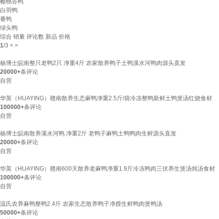
樱桃谷鸭
白羽鸭
番鸭
绿头鸭
综合
销量
评论数
新品
价格
1
/
3
<
>
杨博士皖南整只老鸭2只 净重4斤 农家散养鸭子土鸭溪水河鸭肉源头直发
20000+
条评论
自营
华英（HUAYING）赣南散养生态麻鸭净重2.5斤/袋冷冻整鸭新鲜土鸭煲汤红烧食材
100000+
条评论
自营
杨博士皖南散养溪水河鸭 净重2斤 老鸭子麻鸭土鸭鸭肉生鲜源头直发
20000+
条评论
自营
华英（HUAYING）赣南600天散养老麻鸭净重1.9斤冷冻鸭肉三伏养生煲汤炖汤食材
100000+
条评论
自营
温氏农养麻鸭整鸭2.4斤 农家生态散养鸭子净膛生鲜鸭肉煲鸭汤
50000+
条评论