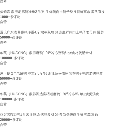
自营
蛋鲜森 散养老麻鸭净重2斤/只 生鲜鸭肉土鸭子整只新鲜宰杀 源头直发
1000+
条评论
自营
温氏广东农养番鸭净重4斤 端午聚餐 冷冻生鲜鸭肉土鸭子姜母鸭 慢养
50000+
条评论
自营
华英（HUAYING）散养麻鸭1.9斤冷冻整鸭红烧食材煲汤食材
100000+
条评论
自营
屋下鹅 2年老麻鸭 净重2.5斤/只 浙江绍兴农家散养鸭子鸭肉老鸭鸭货
50000+
条评论
自营
华英（HUAYING）散养甄选富硒老麻鸭1.9斤冷冻鸭肉红烧煲汤食
100000+
条评论
自营
益客黑嘴麻鸭2斤装煲鸭汤 烤鸭食材 冷冻 新鲜鸭肉生鲜 鸭货富硒
20000+
条评论
自营