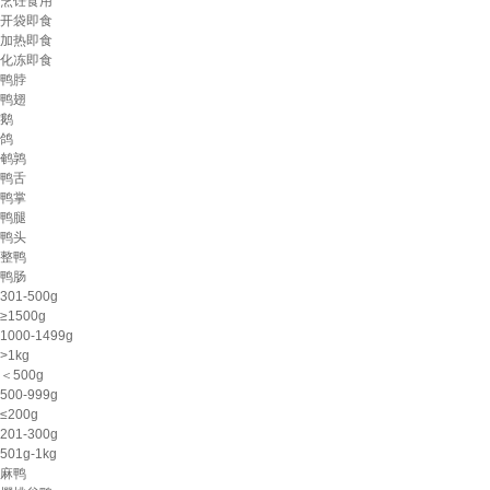
烹饪食用
开袋即食
加热即食
化冻即食
鸭脖
鸭翅
鹅
鸽
鹌鹑
鸭舌
鸭掌
鸭腿
鸭头
整鸭
鸭肠
301-500g
≥1500g
1000-1499g
>1kg
＜500g
500-999g
≤200g
201-300g
501g-1kg
麻鸭