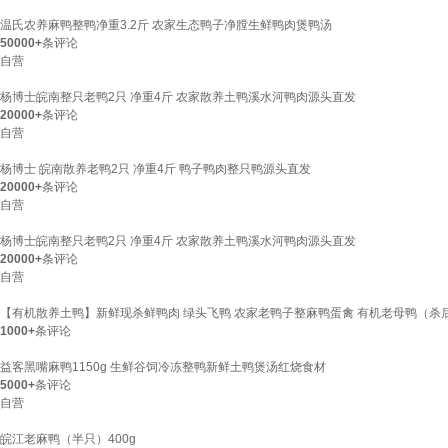
温氏农养麻鸭整鸭净重3.2斤 农家生态鸭子净膛生鲜鸭肉煲鸭汤
50000+
条评论
自营
杨博士皖南整只老鸭2只 净重4斤 农家散养土鸭溪水河鸭肉源头直发
20000+
条评论
自营
杨博士 皖南散养老鸭2只 净重4斤 鸭子鸭肉整只鸭源头直发
20000+
条评论
自营
杨博士皖南整只老鸭2只 净重4斤 农家散养土鸭溪水河鸭肉源头直发
20000+
条评论
自营
【有机散养土鸭】新鲜现杀鲜鸭肉 绿头飞鸭 农家老鸭子整麻鸭蛋禽 有机老母鸭（杀后1.
1000+
条评论
益客黑嘴麻鸭1150g 生鲜谷饲冷冻整鸭新鲜土鸭煲汤红烧食材
5000+
条评论
自营
皖江老麻鸭（半只）400g