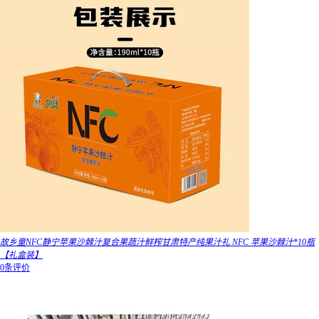
故乡童NFC静宁苹果沙棘汁复合果蔬汁鲜榨甘肃特产纯果汁礼 NFC 苹果沙棘汁*10瓶
【礼盒装】
0条评价