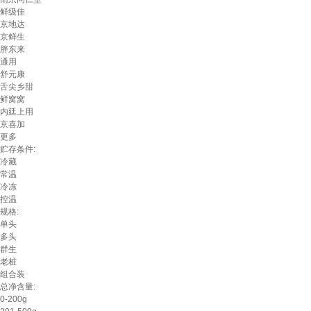
鲜级佳
京地达
京鲜生
胖东来
通用
舒元康
舌尖乡甜
鲜窝窝
内廷上用
京喜加
更多
贮存条件:
冷藏
常温
冷冻
控温
规格:
单头
多头
群生
老桩
组合装
总净含量:
0-200g