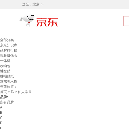
◇
送至：
北京
全部分类
京东知识库
品牌排行榜
普联摄像头
一体机
收纳包
键盘贴
键帽贴纸
京东美术馆
当前位置：
首页
>
瓜
> 仙人掌果
品牌:
所有品牌
A
B
C
D
E