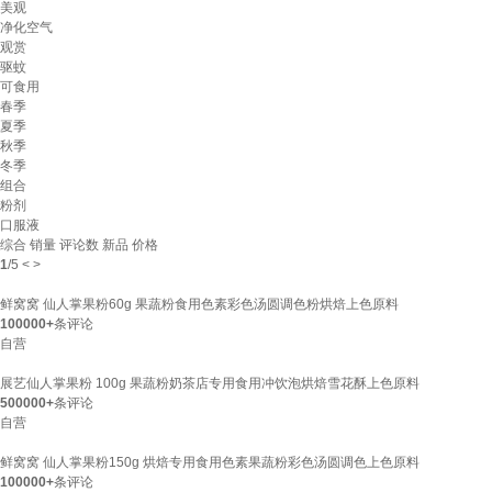
美观
净化空气
观赏
驱蚊
可食用
春季
夏季
秋季
冬季
组合
粉剂
口服液
综合
销量
评论数
新品
价格
1
/
5
<
>
鲜窝窝 仙人掌果粉60g 果蔬粉食用色素彩色汤圆调色粉烘焙上色原料
100000+
条评论
自营
展艺仙人掌果粉 100g 果蔬粉奶茶店专用食用冲饮泡烘焙雪花酥上色原料
500000+
条评论
自营
鲜窝窝 仙人掌果粉150g 烘焙专用食用色素果蔬粉彩色汤圆调色上色原料
100000+
条评论