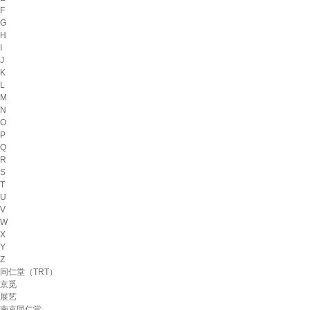
F
G
H
I
J
K
L
M
N
O
P
Q
R
S
T
U
V
W
X
Y
Z
同仁堂（TRT）
京觅
展艺
南京同仁堂