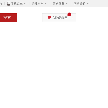
◇
◇
◇
◇
购
手机京东
关注京东
客户服务
网站导航
0
搜索
我的购物车
>