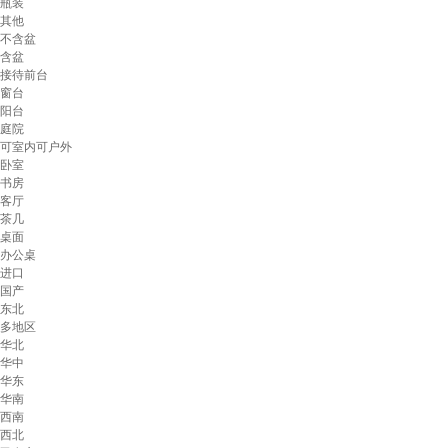
瓶装
其他
不含盆
含盆
接待前台
窗台
阳台
庭院
可室内可户外
卧室
书房
客厅
茶几
桌面
办公桌
进口
国产
东北
多地区
华北
华中
华东
华南
西南
西北