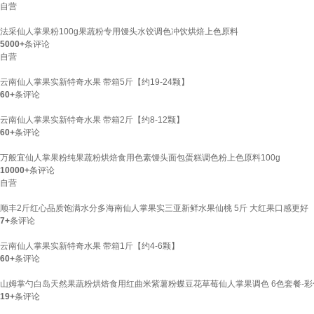
自营
法采仙人掌果粉100g果蔬粉专用馒头水饺调色冲饮烘焙上色原料
5000+
条评论
自营
云南仙人掌果实新特奇水果 带箱5斤【约19-24颗】
60+
条评论
云南仙人掌果实新特奇水果 带箱2斤【约8-12颗】
60+
条评论
万般宜仙人掌果粉纯果蔬粉烘焙食用色素馒头面包蛋糕调色粉上色原料100g
10000+
条评论
自营
顺丰2斤红心品质饱满水分多海南仙人掌果实三亚新鲜水果仙桃 5斤 大红果口感更好
7+
条评论
云南仙人掌果实新特奇水果 带箱1斤【约4-6颗】
60+
条评论
山姆掌勺白岛天然果蔬粉烘焙食用红曲米紫薯粉蝶豆花草莓仙人掌果调色 6色套餐-
19+
条评论