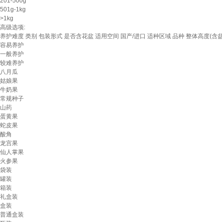
201-500g
501g-1kg
>1kg
高级选项:
养护难度
类别
包装形式
是否含花盆
适用空间
国产/进口
适种区域
品种
整体高度(含
容易养护
一般养护
较难养护
八月瓜
姑娘果
牛奶果
常规种子
山药
蛋黄果
蛇皮果
酸角
龙宫果
仙人掌果
火参果
袋装
罐装
箱装
礼盒装
盒装
普通盒装