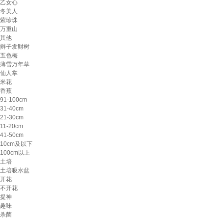
乙女心
冬美人
紫珍珠
万重山
其他
辫子发财树
五色梅
薄雪万年草
仙人掌
米花
香蕉
91-100cm
31-40cm
21-30cm
11-20cm
41-50cm
10cm及以下
100cm以上
土培
土培吸水盆
开花
不开花
提神
趣味
杀菌