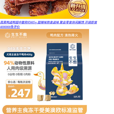
周黑鸭卤鸭翅中散称约485g 甜辣味熟食卤味 聚会零食休闲解馋 开袋即食
4000000条评价