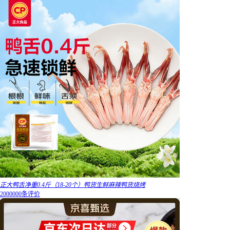
正大鸭舌净重0.4斤（18-20个）鸭货生鲜麻辣鸭货烧烤
2000000条评价