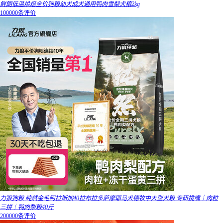
鲜朗低温烘焙全价狗粮幼犬成犬通用鸭肉雪梨犬粮2kg
100000条评价
力狼狗粮 纯然金毛阿拉斯加40拉布拉多萨摩耶马犬德牧中大型犬粮 专研挑嘴｜肉粒
三拼｜鸭肉梨粮40斤
200000条评价