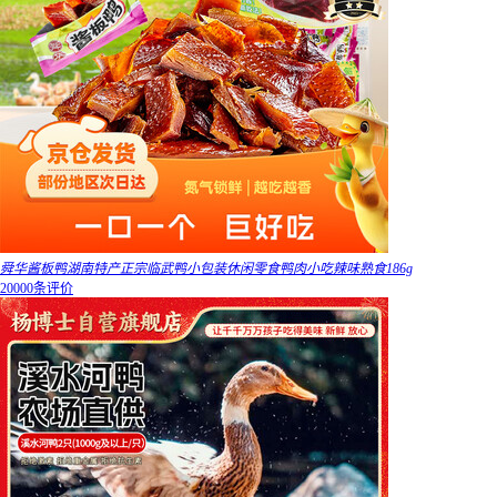
舜华酱板鸭湖南特产正宗临武鸭小包装休闲零食鸭肉小吃辣味熟食186g
20000条评价