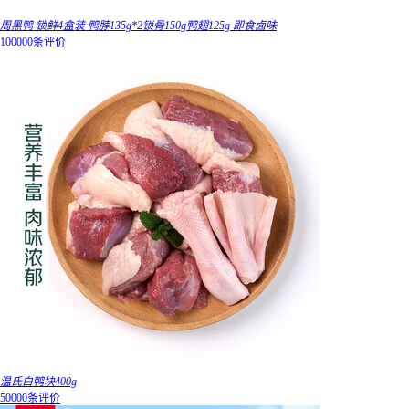
周黑鸭 锁鲜4盒装 鸭脖135g*2锁骨150g鸭翅125g 即食卤味
100000条评价
温氏白鸭块400g
50000条评价