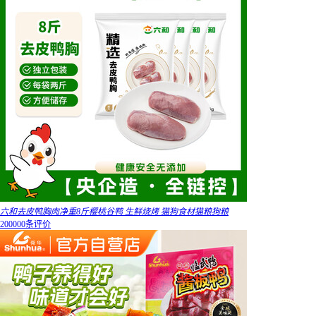
六和去皮鸭胸肉净重8斤樱桃谷鸭 生鲜烧烤 猫狗食材猫粮狗粮
200000条评价