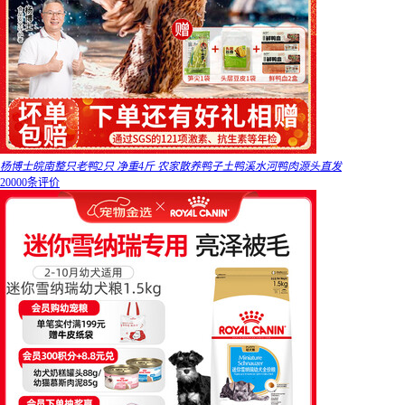
杨博士皖南整只老鸭2只 净重4斤 农家散养鸭子土鸭溪水河鸭肉源头直发
20000条评价