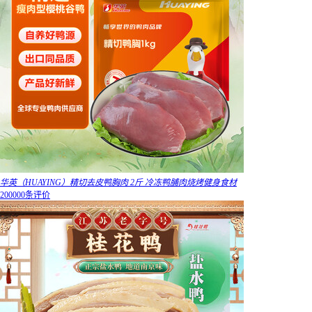
华英（HUAYING）精切去皮鸭胸肉 2斤 冷冻鸭脯肉烧烤健身食材
200000条评价