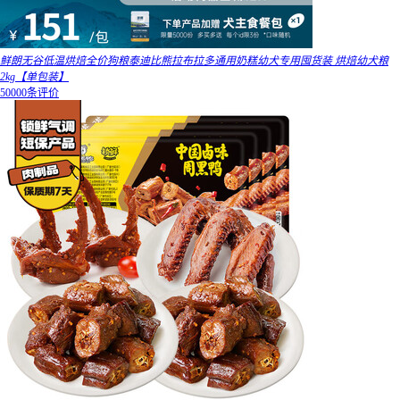
鲜朗无谷低温烘焙全价狗粮泰迪比熊拉布拉多通用奶糕幼犬专用囤货装 烘焙幼犬粮
2kg【单包装】
50000条评价