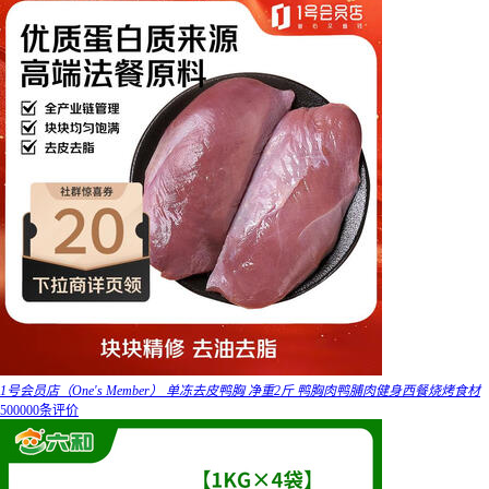
1号会员店（One's Member） 单冻去皮鸭胸 净重2斤 鸭胸肉鸭脯肉健身西餐烧烤食材
500000条评价