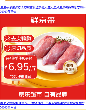
生生不息主食冻干狗粮主食清热幼犬成犬全价生骨肉鸭肉配方400g
20000条评价
鲜京采鸭胸肉 净重2斤（10-13块） 生鲜 烧烤麻辣烫减脂健身食材
50000条评价