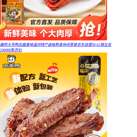
藤桥大号鸭舌酱香味温州特产卤味熟食休闲零食京东自营58-62根左右
100000条评价