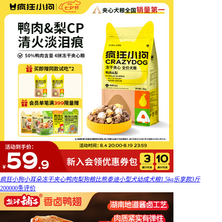
疯狂小狗小耳朵冻干夹心鸭肉梨狗粮比熊泰迪小型犬幼成犬粮1.5kg乐享款3斤
200000条评价