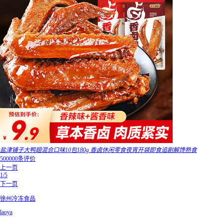
盐津铺子大鸭翅混合口味10包180g 香卤休闲零食夜宵开袋即食追剧解馋熟食
500000条评价
上一页
1/5
下一页
徐州冷冻食品
laoya