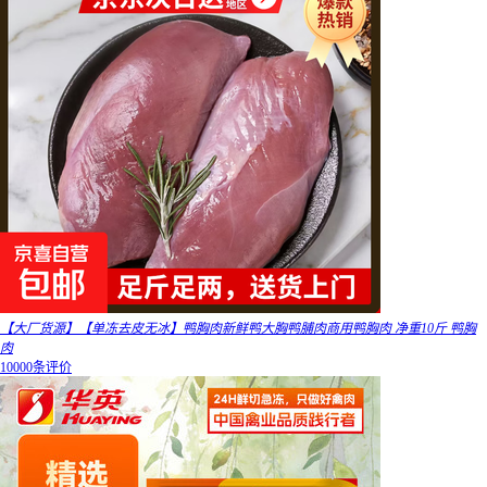
【大厂货源】【单冻去皮无冰】鸭胸肉新鲜鸭大胸鸭脯肉商用鸭胸肉 净重10斤 鸭胸
肉
10000条评价