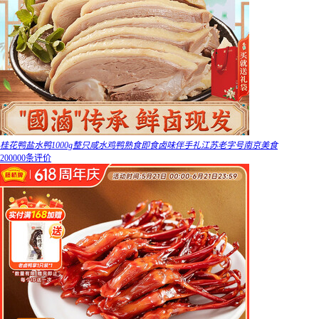
桂花鸭盐水鸭1000g整只咸水鸡鸭熟食即食卤味伴手礼江苏老字号南京美食
200000条评价