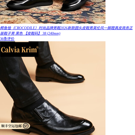
鳄鱼恤（CROCODILE）时尚品牌男鞋2026新款圆头皮鞋男英伦风一脚蹬真皮商务正
装鞋子男 黑色 【皮鞋码】 38 (240mm)
36条评价