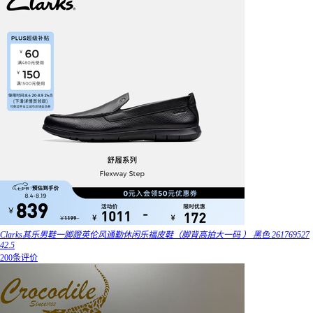
Clarks其乐男鞋一脚蹬英伦风通勤休闲乐福皮鞋（脚背高拍大一码 ） 黑色 261769527
42.5
200条评价