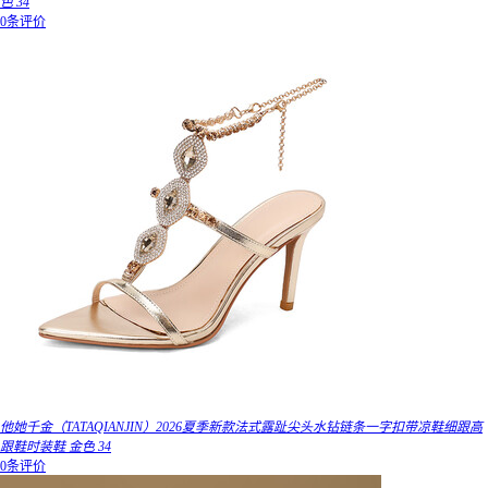
色 34
0条评价
他她千金（TATAQIANJIN）2026夏季新款法式露趾尖头水钻链条一字扣带凉鞋细跟高
跟鞋时装鞋 金色 34
0条评价