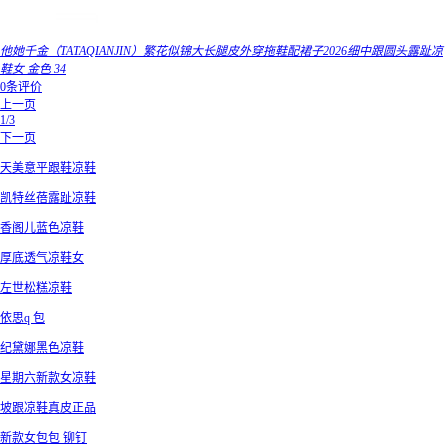
他她千金（TATAQIANJIN）繁花似锦大长腿皮外穿拖鞋配裙子2026细中跟圆头露趾凉
鞋女 金色 34
0条评价
上一页
1/3
下一页
天美意平跟鞋凉鞋
凯特丝蓓露趾凉鞋
香阁儿蓝色凉鞋
厚底透气凉鞋女
左世松糕凉鞋
依思q 包
纪黛娜黑色凉鞋
星期六新款女凉鞋
坡跟凉鞋真皮正品
新款女包包 铆钉