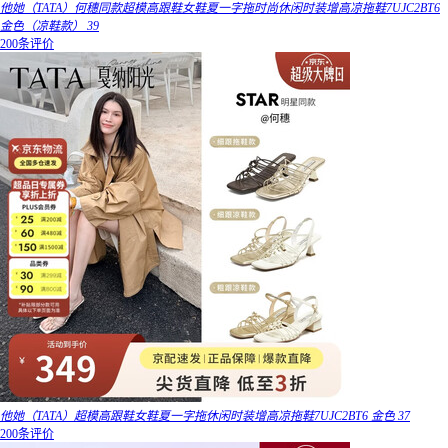
他她（TATA）何穗同款超模高跟鞋女鞋夏一字拖时尚休闲时装增高凉拖鞋7UJC2BT6
金色（凉鞋款） 39
200条评价
他她（TATA）超模高跟鞋女鞋夏一字拖休闲时装增高凉拖鞋7UJC2BT6 金色 37
200条评价