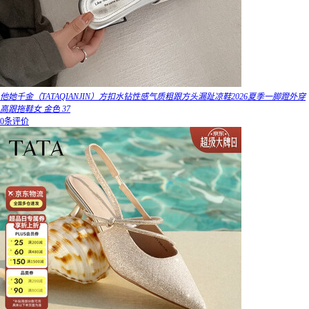
他她千金（TATAQIANJIN）方扣水钻性感气质粗跟方头漏趾凉鞋2026夏季一脚蹬外穿
高跟拖鞋女 金色 37
0条评价