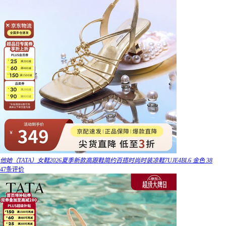
他她（TATA）女鞋2026夏季新款高跟鞋简约百搭时尚时装凉鞋7UJE4BL6 金色 38
47条评价