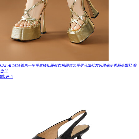
CAT AI TATA银色一字带主持礼服鞋女粗跟交叉带罗马凉鞋方头厚底走秀超高跟鞋 金
色 33
0条评价