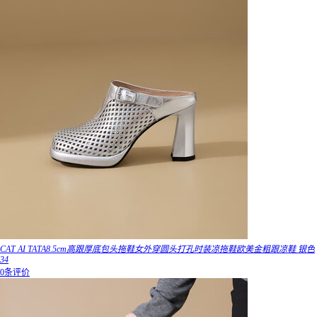
CAT AI TATA8.5cm高跟厚底包头拖鞋女外穿圆头打孔时装凉拖鞋欧美金粗跟凉鞋 银色
34
0条评价