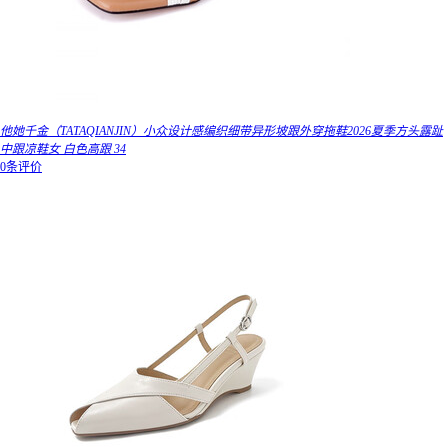
他她千金（TATAQIANJIN）小众设计感编织细带异形坡跟外穿拖鞋2026夏季方头露趾
中跟凉鞋女 白色高跟 34
0条评价