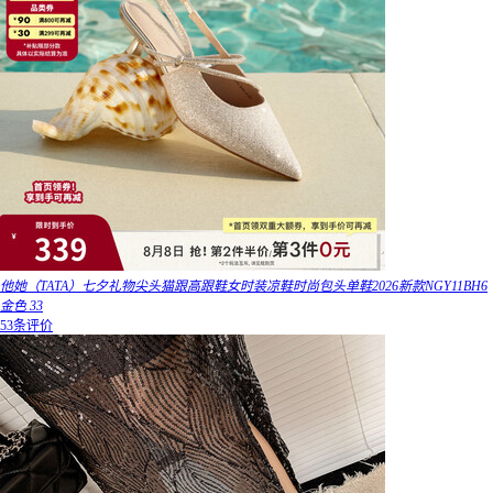
他她（TATA）七夕礼物尖头猫跟高跟鞋女时装凉鞋时尚包头单鞋2026新款NGY11BH6
金色 33
53条评价