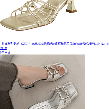
【9成新】他她（TATA）女鞋2026夏季新款高跟鞋简约百搭时尚时装凉鞋7UJE4BL6 金
色 38
0条评价