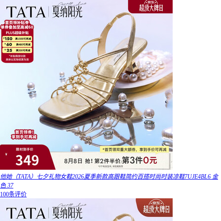
他她（TATA）七夕礼物女鞋2026夏季新款高跟鞋简约百搭时尚时装凉鞋7UJE4BL6 金
色 37
100条评价