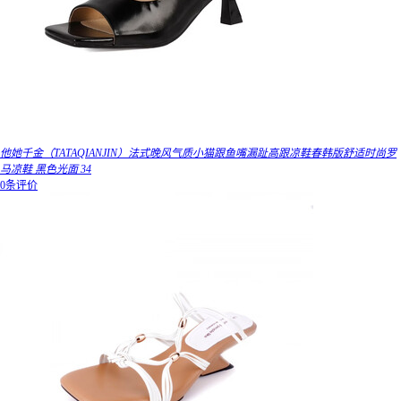
他她千金（TATAQIANJIN）法式晚风气质小猫跟鱼嘴漏趾高跟凉鞋春韩版舒适时尚罗
马凉鞋 黑色光面 34
0条评价