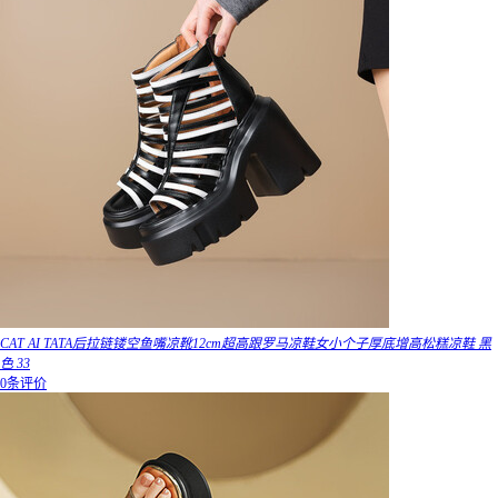
CAT AI TATA后拉链镂空鱼嘴凉靴12cm超高跟罗马凉鞋女小个子厚底增高松糕凉鞋 黑
色 33
0条评价