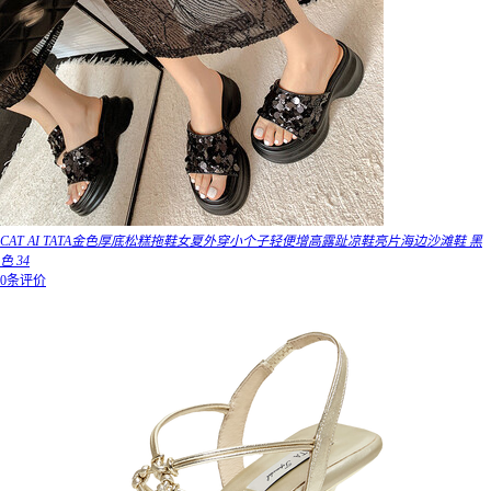
CAT AI TATA金色厚底松糕拖鞋女夏外穿小个子轻便增高露趾凉鞋亮片海边沙滩鞋 黑
色 34
0条评价