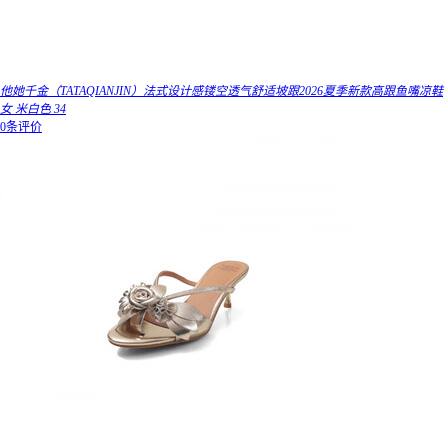
他她千金（TATAQIANJIN）法式设计感镂空透气舒适坡跟2026夏季新款高跟鱼嘴凉鞋
女 米白色 34
0条评价