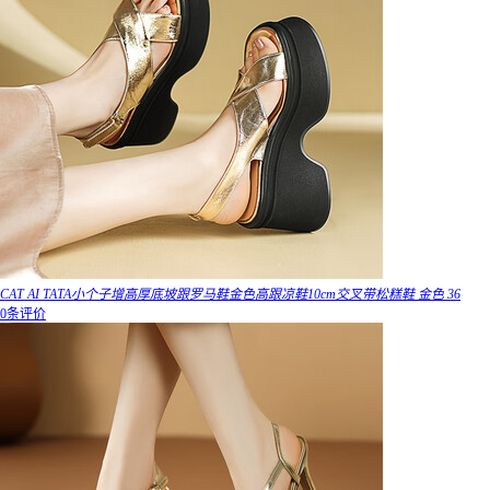
CAT AI TATA小个子增高厚底坡跟罗马鞋金色高跟凉鞋10cm交叉带松糕鞋 金色 36
0条评价