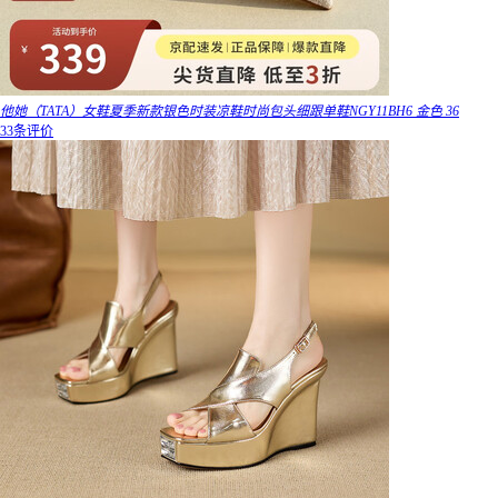
他她（TATA）女鞋夏季新款银色时装凉鞋时尚包头细跟单鞋NGY11BH6 金色 36
33条评价