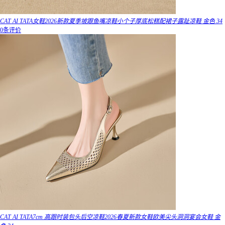
CAT AI TATA女鞋2026新款夏季坡跟鱼嘴凉鞋小个子厚底松糕配裙子露趾凉鞋 金色 34
0条评价
CAT AI TATA7cm 高跟时装包头后空凉鞋2026春夏新款女鞋欧美尖头洞洞宴会女鞋 金