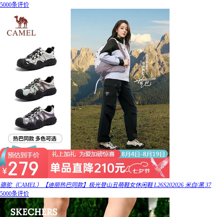
5000条评价
骆驼（CAMEL）【迪丽热巴同款】极光登山丑萌鞋女休闲鞋 L26S202026 米白/黑 37
5000条评价