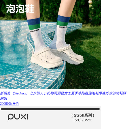
斯凯奇（Skechers）七夕情人节礼物洞洞鞋女士夏季凉拖鞋泡泡鞋厚底外穿沙滩鞋踩
屎感
20000条评价