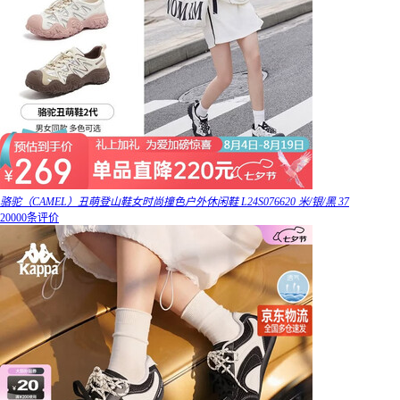
骆驼（CAMEL）丑萌登山鞋女时尚撞色户外休闲鞋 L24S076620 米/银/黑 37
20000条评价