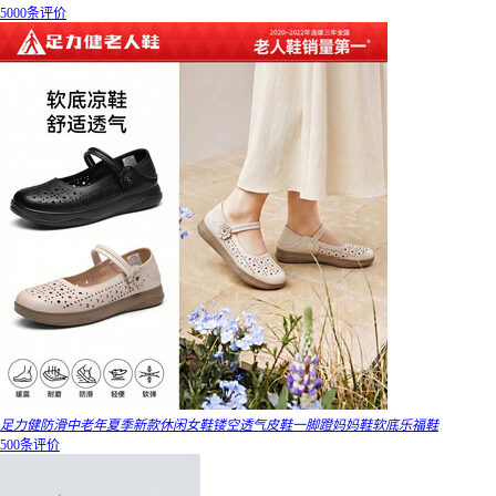
5000条评价
足力健防滑中老年夏季新款休闲女鞋镂空透气皮鞋一脚蹬妈妈鞋软底乐福鞋
500条评价