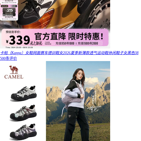
卡帕（Kappa）女鞋网面赛车德训鞋女2026夏季新薄款透气运动鞋休闲鞋子女黑色38
500条评价