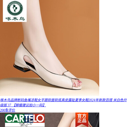
啄木鸟品牌断码鱼嘴凉鞋女平跟软面软底真皮露趾夏季女鞋2024年新款百搭 米白色升
级版 37 【脚瘦建议拍小一码】
200条评价