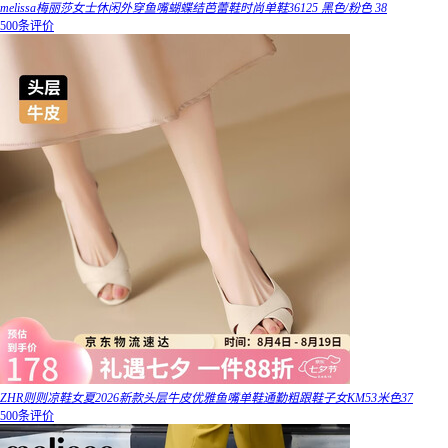
melissa梅丽莎女士休闲外穿鱼嘴蝴蝶结芭蕾鞋时尚单鞋36125 黑色/粉色 38
500条评价
ZHR则则凉鞋女夏2026新款头层牛皮优雅鱼嘴单鞋通勤粗跟鞋子女KM53米色37
500条评价