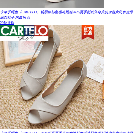
卡帝乐鳄鱼（CARTELO）坡跟水钻鱼嘴高跟鞋2026夏季新款外穿真皮凉鞋女防水台厚
底女鞋子 米白色 38
20条评价