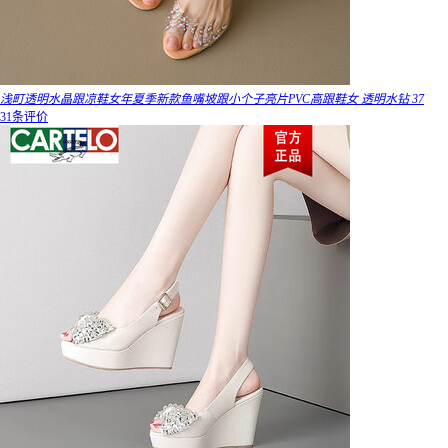
浅町透明水晶跟凉鞋女年夏季新款鱼嘴坡跟小个子亮片PVC高跟鞋女 透明水钻 37
31条评价