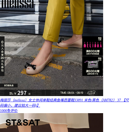
梅丽莎（melissa）女士休闲单鞋经典鱼嘴芭蕾鞋33891 米色/黑色（AM782） 37 【尺
码偏小，建议拍大一码)】
1000条评价