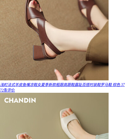
浅町法式羊皮鱼嘴凉鞋女夏季新款粗跟高跟鞋露趾百搭时装鞋罗马鞋 棕色 37
72条评价