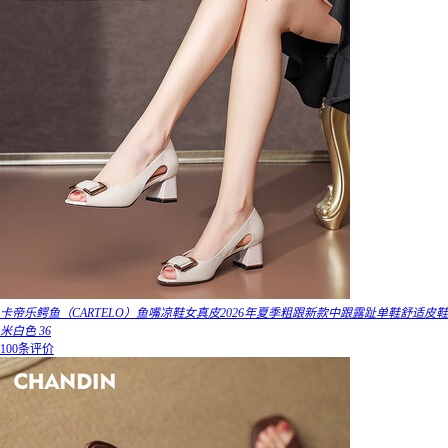
卡帝乐鳄鱼（CARTELO）鱼嘴凉鞋女真皮2026年夏季粗跟新款中跟露趾单鞋舒适皮鞋
米白色 36
100条评价