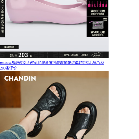
melissa梅丽莎女士时尚经典鱼嘴芭蕾鞋蝴蝶结单鞋35855 粉色 38
200条评价