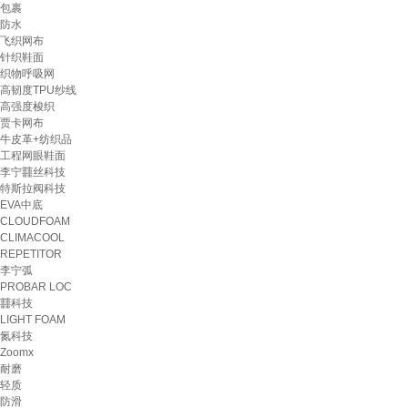
包裹
防水
飞织网布
针织鞋面
织物呼吸网
高韧度TPU纱线
高强度梭织
贾卡网布
牛皮革+纺织品
工程网眼鞋面
李宁䨻丝科技
特斯拉阀科技
EVA中底
CLOUDFOAM
CLIMACOOL
REPETITOR
李宁弧
PROBAR LOC
䨻科技
LIGHT FOAM
氮科技
Zoomx
耐磨
轻质
防滑