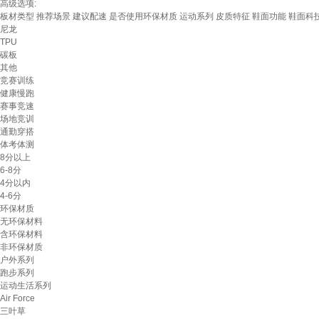
高级选项:
板材类型
推荐场景
建议配速
是否使用环保材质
运动系列
皮质特征
鞋面功能
鞋面科
尼龙
TPU
碳板
其他
竞赛训练
健康慢跑
赛事竞速
场地竞训
通勤穿搭
体考体测
8分以上
6-8分
4分以内
4-6分
环保材质
无环保材料
含环保材料
非环保材质
户外系列
跑步系列
运动生活系列
Air Force
三叶草