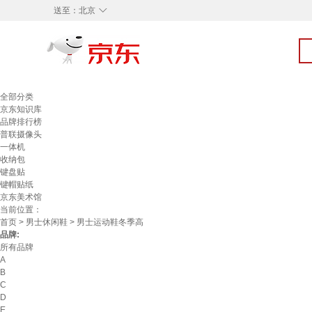
◇
送至：
北京
全部分类
京东知识库
品牌排行榜
普联摄像头
一体机
收纳包
键盘贴
键帽贴纸
京东美术馆
当前位置：
首页
>
男士休闲鞋
> 男士运动鞋冬季高
品牌:
所有品牌
A
B
C
D
E