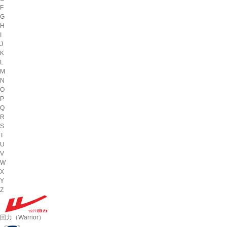
F
G
H
I
J
K
L
M
N
O
P
Q
R
S
T
U
V
W
X
Y
Z
回力（Warrior）