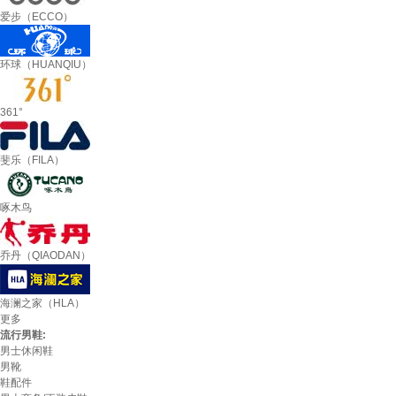
爱步（ECCO）
环球（HUANQIU）
361°
斐乐（FILA）
啄木鸟
乔丹（QIAODAN）
海澜之家（HLA）
更多
流行男鞋:
男士休闲鞋
男靴
鞋配件