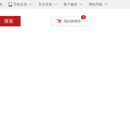
◇
◇
◇
◇
购
手机京东
关注京东
客户服务
网站导航
0
搜索
我的购物车
>