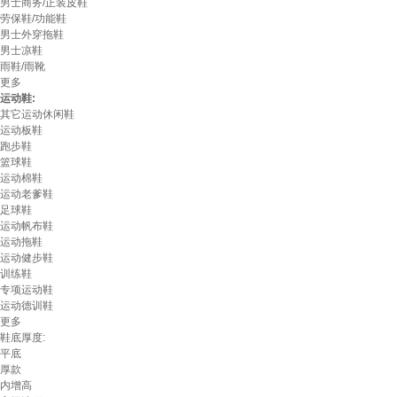
男士商务/正装皮鞋
劳保鞋/功能鞋
男士外穿拖鞋
男士凉鞋
雨鞋/雨靴
更多
运动鞋:
其它运动休闲鞋
运动板鞋
跑步鞋
篮球鞋
运动棉鞋
运动老爹鞋
足球鞋
运动帆布鞋
运动拖鞋
运动健步鞋
训练鞋
专项运动鞋
运动德训鞋
更多
鞋底厚度:
平底
厚款
内增高