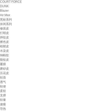
COURT FORCE
DUNK
Blazer
Air Max
黑标系列
休闲系列
修面皮
打蜡皮
摔纹皮
擦色皮
植鞣皮
水染皮
纳帕纹
裂纹皮
覆膜
磨砂皮
压花皮
轻质
透气
轻便
柔软
支撑
轻量
速吸
导热